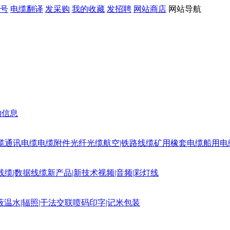
号
电缆翻译
发采购
我的收藏
发招聘
网站商店
网站导航
购信息
缆
通讯电缆
电缆附件
光纤光缆
航空|铁路线缆
矿用橡套电缆
船用电
线缆|数据线缆
新产品|新技术
视频|音频|彩灯线
蔽
温水|辐照|干法交联
喷码印字|记米包装