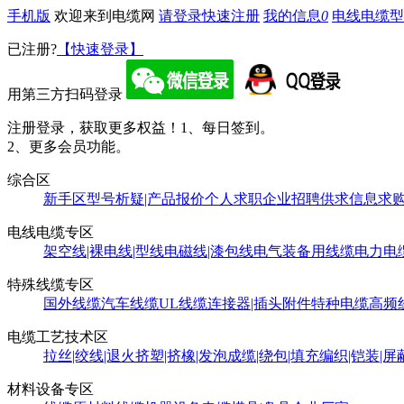
手机版
欢迎来到电缆网
请登录
快速注册
我的信息
0
电线电缆型
已注册?
【快速登录】
用第三方扫码登录
注册登录，获取更多权益！
1、每日签到。
2、更多会员功能。
综合区
新手区
型号析疑|产品报价
个人求职
企业招聘
供求信息
求
电线电缆专区
架空线|裸电线|型线
电磁线|漆包线
电气装备用线缆
电力电
特殊线缆专区
国外线缆
汽车线缆
UL线缆
连接器|插头附件
特种电缆
高频
电缆工艺技术区
拉丝|绞线|退火
挤塑|挤橡|发泡
成缆|绕包|填充
编织|铠装|屏
材料设备专区