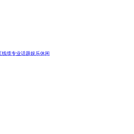
区
线缆专业话题
娱乐休闲