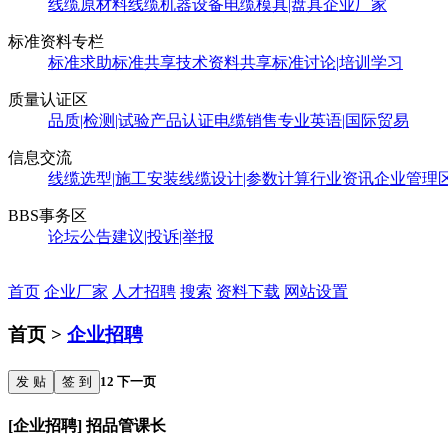
线缆原材料
线缆机器设备
电缆模具|盘具
企业厂家
标准资料专栏
标准求助
标准共享
技术资料共享
标准讨论|培训学习
质量认证区
品质|检测|试验
产品认证
电缆销售
专业英语|国际贸易
信息交流
线缆选型|施工安装
线缆设计|参数计算
行业资讯
企业管理
BBS事务区
论坛公告
建议|投诉|举报
首页
企业厂家
人才招聘
搜索
资料下载
网站设置
首页 >
企业招聘
发 贴
签 到
1
2
下一页
[企业招聘] 招品管课长