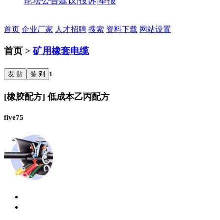
论坛公告
建议|投诉|举报
首页
企业厂家
人才招聘
搜索
资料下载
网站设置
首页 >
矿用橡套电缆
发 贴
签 到
1
[橡胶配方] 低成本乙丙配方
five75