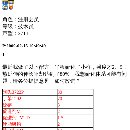
角色：注册会员
等级：技术员
声望：
2711
P:2009-02-15 10:49:49
1
最近我做了以下配方，平板硫化了小样，强度才2。9，
热延伸的伸长率却达到了80%，我想硫化体系可能有问
题，请各位提提意见，如何改进？
陶氏3722P
30
丁苯1502
70
硫磺
3
促进剂M
2
促进剂TMTD
1.5
硬脂酸铅
2