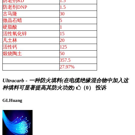
防老剂RD
1.5
防老剂DNP
1.5
古马隆
30
微晶石蜡
5
硬脂酸
1
活性氧化锌
15
凡土林
20
活性钙
125
煅烧陶土
50
357.5
27.97%
Ultracarb - 一种防火填料(在电缆绝缘混合物中加入这
种填料可显著提高其防火功效)
（0）
投诉
GLHuang