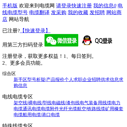
手机版
欢迎来到电缆网
请登录
快速注册
我的信息
0
电
线电缆型号
电缆翻译
发采购
我的收藏
发招聘
网站商
店
网站导航
已注册?
【快速登录】
用第三方扫码登录
注册登录，获取更多权益！
1、每日签到。
2、更多会员功能。
综合区
新手区
型号析疑|产品报价
个人求职
企业招聘
供求信息
求
购信息
电线电缆专区
架空线|裸电线|型线
电磁线|漆包线
电气装备用线缆
电力
电缆
通讯电缆
电缆附件
光纤光缆
航空|铁路线缆
矿用橡套
电缆
船用电缆|港口电缆
特殊线缆专区