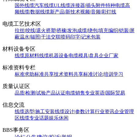
国外线缆
汽车线缆
UL线缆
连接器|插头附件
特种电缆
高
频线缆|数据线缆
新产品|新技术
视频|音频|彩灯线
电缆工艺技术区
拉丝|绞线|退火
挤塑|挤橡|发泡
成缆|绕包|填充
编织|铠装|屏
蔽
温水|辐照|干法交联
喷码印字|记米包装
材料设备专区
线缆原材料
线缆机器设备
电缆模具|盘具
企业厂家
标准资料专栏
标准求助
标准共享
技术资料共享
标准讨论|培训学习
质量认证区
品质|检测|试验
产品认证
电缆销售
专业英语|国际贸易
信息交流
线缆选型|施工安装
线缆设计|参数计算
行业资讯
企业管理
区
线缆专业话题
娱乐休闲
BBS事务区