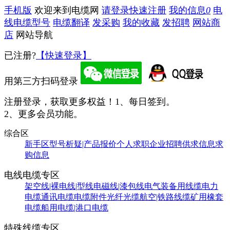
手机版
欢迎来到电缆网
请登录
快速注册
我的信息
0
电
线电缆型号
电缆翻译
发采购
我的收藏
发招聘
网站商
店
网站导航
已注册?
【快速登录】
用第三方扫码登录
注册登录，获取更多权益！
1、每日签到。
2、更多会员功能。
综合区
新手区
型号析疑|产品报价
个人求职
企业招聘
供求信息
求
购信息
电线电缆专区
架空线|裸电线|型线
电磁线|漆包线
电气装备用线缆
电力
电缆
通讯电缆
电缆附件
光纤光缆
航空|铁路线缆
矿用橡套
电缆
船用电缆|港口电缆
特殊线缆专区