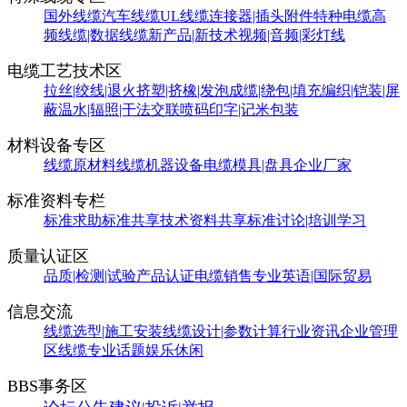
国外线缆
汽车线缆
UL线缆
连接器|插头附件
特种电缆
高
频线缆|数据线缆
新产品|新技术
视频|音频|彩灯线
电缆工艺技术区
拉丝|绞线|退火
挤塑|挤橡|发泡
成缆|绕包|填充
编织|铠装|屏
蔽
温水|辐照|干法交联
喷码印字|记米包装
材料设备专区
线缆原材料
线缆机器设备
电缆模具|盘具
企业厂家
标准资料专栏
标准求助
标准共享
技术资料共享
标准讨论|培训学习
质量认证区
品质|检测|试验
产品认证
电缆销售
专业英语|国际贸易
信息交流
线缆选型|施工安装
线缆设计|参数计算
行业资讯
企业管理
区
线缆专业话题
娱乐休闲
BBS事务区