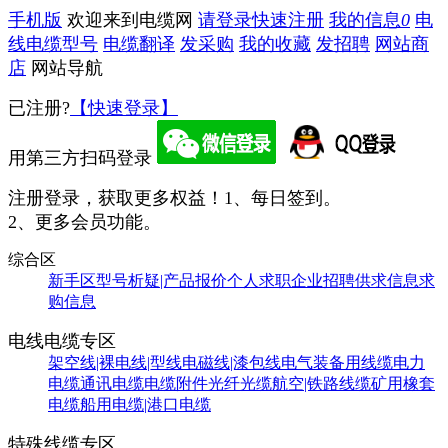
手机版
欢迎来到电缆网
请登录
快速注册
我的信息
0
电
线电缆型号
电缆翻译
发采购
我的收藏
发招聘
网站商
店
网站导航
已注册?
【快速登录】
用第三方扫码登录
注册登录，获取更多权益！
1、每日签到。
2、更多会员功能。
综合区
新手区
型号析疑|产品报价
个人求职
企业招聘
供求信息
求
购信息
电线电缆专区
架空线|裸电线|型线
电磁线|漆包线
电气装备用线缆
电力
电缆
通讯电缆
电缆附件
光纤光缆
航空|铁路线缆
矿用橡套
电缆
船用电缆|港口电缆
特殊线缆专区