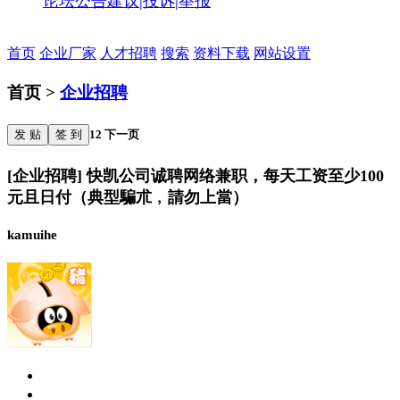
论坛公告
建议|投诉|举报
首页
企业厂家
人才招聘
搜索
资料下载
网站设置
首页 >
企业招聘
发 贴
签 到
1
2
下一页
[企业招聘] 快凯公司诚聘网络兼职，每天工资至少100
元且日付（典型騙朮﹐請勿上當）
kamuihe