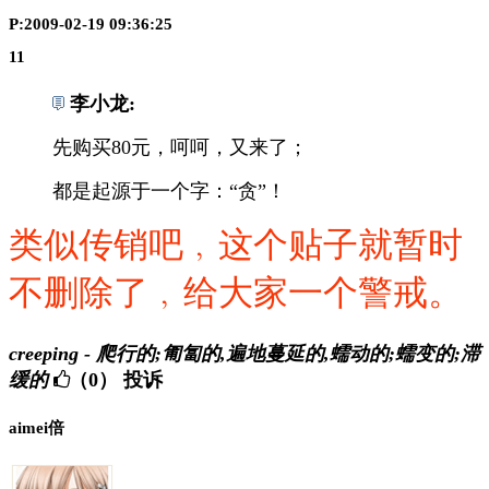
P:2009-02-19 09:36:25
11
李小龙:
先购买80元，呵呵，又来了；
都是起源于一个字：“贪”！
类似传销吧﹐这个贴子就暂时
不删除了﹐给大家一个警戒。
creeping - 爬行的;匍匐的,遍地蔓延的,蠕动的;蠕变的;滞
缓的
（0）
投诉
aimei倍