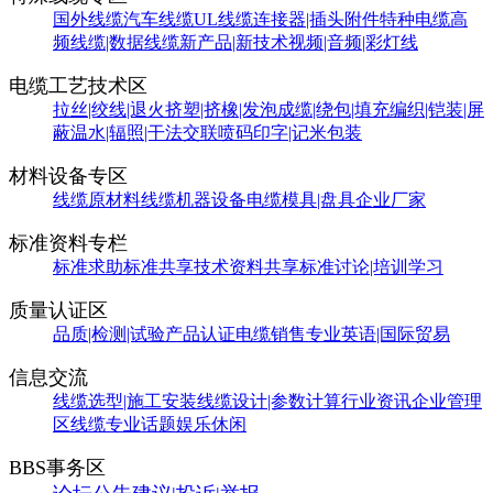
国外线缆
汽车线缆
UL线缆
连接器|插头附件
特种电缆
高
频线缆|数据线缆
新产品|新技术
视频|音频|彩灯线
电缆工艺技术区
拉丝|绞线|退火
挤塑|挤橡|发泡
成缆|绕包|填充
编织|铠装|屏
蔽
温水|辐照|干法交联
喷码印字|记米包装
材料设备专区
线缆原材料
线缆机器设备
电缆模具|盘具
企业厂家
标准资料专栏
标准求助
标准共享
技术资料共享
标准讨论|培训学习
质量认证区
品质|检测|试验
产品认证
电缆销售
专业英语|国际贸易
信息交流
线缆选型|施工安装
线缆设计|参数计算
行业资讯
企业管理
区
线缆专业话题
娱乐休闲
BBS事务区