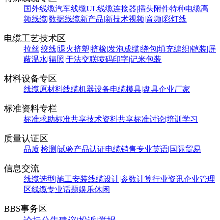
国外线缆
汽车线缆
UL线缆
连接器|插头附件
特种电缆
高
频线缆|数据线缆
新产品|新技术
视频|音频|彩灯线
电缆工艺技术区
拉丝|绞线|退火
挤塑|挤橡|发泡
成缆|绕包|填充
编织|铠装|屏
蔽
温水|辐照|干法交联
喷码印字|记米包装
材料设备专区
线缆原材料
线缆机器设备
电缆模具|盘具
企业厂家
标准资料专栏
标准求助
标准共享
技术资料共享
标准讨论|培训学习
质量认证区
品质|检测|试验
产品认证
电缆销售
专业英语|国际贸易
信息交流
线缆选型|施工安装
线缆设计|参数计算
行业资讯
企业管理
区
线缆专业话题
娱乐休闲
BBS事务区