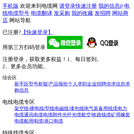
手机版
欢迎来到电缆网
请登录
快速注册
我的信息
0
电
线电缆型号
电缆翻译
发采购
我的收藏
发招聘
网站商
店
网站导航
已注册?
【快速登录】
用第三方扫码登录
注册登录，获取更多权益！
1、每日签到。
2、更多会员功能。
综合区
新手区
型号析疑|产品报价
个人求职
企业招聘
供求信息
求
购信息
电线电缆专区
架空线|裸电线|型线
电磁线|漆包线
电气装备用线缆
电力
电缆
通讯电缆
电缆附件
光纤光缆
航空|铁路线缆
矿用橡套
电缆
船用电缆|港口电缆
特殊线缆专区