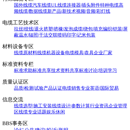
国外线缆
汽车线缆
UL线缆
连接器|插头附件
特种电缆
高
频线缆|数据线缆
新产品|新技术
视频|音频|彩灯线
电缆工艺技术区
拉丝|绞线|退火
挤塑|挤橡|发泡
成缆|绕包|填充
编织|铠装|屏
蔽
温水|辐照|干法交联
喷码印字|记米包装
材料设备专区
线缆原材料
线缆机器设备
电缆模具|盘具
企业厂家
标准资料专栏
标准求助
标准共享
技术资料共享
标准讨论|培训学习
质量认证区
品质|检测|试验
产品认证
电缆销售
专业英语|国际贸易
信息交流
线缆选型|施工安装
线缆设计|参数计算
行业资讯
企业管理
区
线缆专业话题
娱乐休闲
BBS事务区