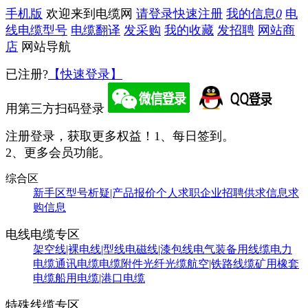
手机版
欢迎来到电缆网
请登录
快速注册
我的信息
0
电
线电缆型号
电缆翻译
发采购
我的收藏
发招聘
网站商
店
网站导航
已注册?
【快速登录】
用第三方扫码登录
注册登录，获取更多权益！
1、每日签到。
2、更多会员功能。
综合区
新手区
型号析疑|产品报价
个人求职
企业招聘
供求信息
求
购信息
电线电缆专区
架空线|裸电线|型线
电磁线|漆包线
电气装备用线缆
电力
电缆
通讯电缆
电缆附件
光纤光缆
航空|铁路线缆
矿用橡套
电缆
船用电缆|港口电缆
特殊线缆专区