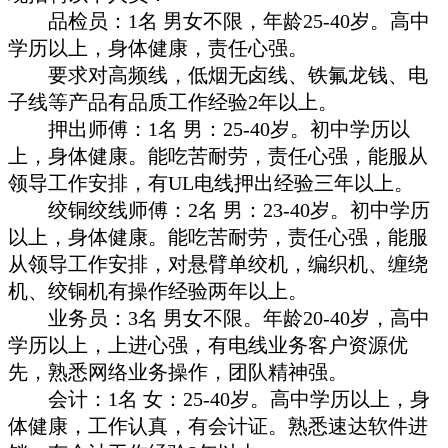
品
检员
：
1
名 男女不限，年
龄
25-40
岁
。高中
学历
以上，身体健康，
责
任心强。
要求
对
高
频线
，低烟无
卤线
、
铁氟龙钱
、
电
子
线
等
产
品有品
质
工作
经验
2
年以上。
押出
师
傅：
1
名 男：
25-40
岁
。初中
学历
以
上，身体健康。能吃苦耐
劳
，
责
任心强，能服
从
领导
工作安排，有
UL
电线
押出
经验
三年以上。
绞铜绞线师
傅：
2
名 男：
23-40
岁
。初中
学历
以上，身体健康。能吃苦耐
劳
，
责
任心强，能服
从领导
工作安排，
对悬
臂
单绞
机，
编织
机、
缠绕
机、
绞铜
机有操作
经验两
年以上。
业务员
：
3
名 男女不限。年
龄
20-40
岁
，高中
学历
以上，上
进
心强，有
电线业务
客
户资
源
优
先，熟悉
网络业务
操作，
团队
精神强。
会计：
1
名
女：
25-40
岁。高中学历以上，身
体健康，工作认真，有会计证。熟悉速达软件进