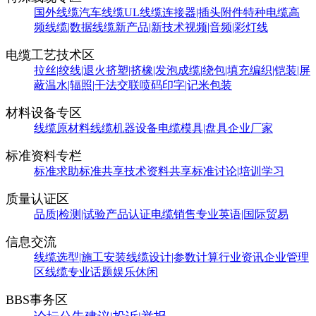
国外线缆
汽车线缆
UL线缆
连接器|插头附件
特种电缆
高
频线缆|数据线缆
新产品|新技术
视频|音频|彩灯线
电缆工艺技术区
拉丝|绞线|退火
挤塑|挤橡|发泡
成缆|绕包|填充
编织|铠装|屏
蔽
温水|辐照|干法交联
喷码印字|记米包装
材料设备专区
线缆原材料
线缆机器设备
电缆模具|盘具
企业厂家
标准资料专栏
标准求助
标准共享
技术资料共享
标准讨论|培训学习
质量认证区
品质|检测|试验
产品认证
电缆销售
专业英语|国际贸易
信息交流
线缆选型|施工安装
线缆设计|参数计算
行业资讯
企业管理
区
线缆专业话题
娱乐休闲
BBS事务区