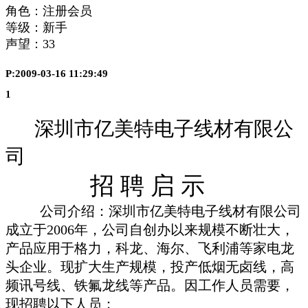
角色：注册会员
等级：新手
声望：
33
P:2009-03-16 11:29:49
1
深圳市亿美特电子线材有限公
司
招
聘
启
示
公司介
绍
：深
圳
市
亿
美特
电
子
线
材有限公司
成立于
2006
年，公司自
创办
以
来规
模不
断壮
大，
产
品
应
用于格力，科
龙
、海尔、
飞
利浦等家
电龙
头
企
业
。
现扩
大生
产规
模，投
产
低烟无
卤线
，高
频讯号线
、
铁氟龙线
等
产
品。因工作人
员
需要，
现
招聘以下人
员
：