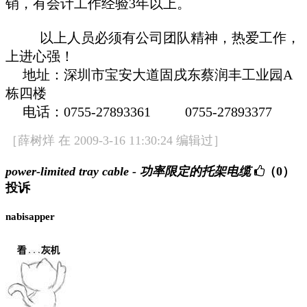
销，有会计工作经验
3
年以上。
以上人
员
必
须
有公司
团队
精神，
热爱
工作，
上
进
心强！
地址：深
圳
市
宝
安大道固戌
东
蔡
润
丰工
业园
A
栋
四
楼
电话
：
0755-27893361
0755-27893377
［薛树烊 在 2009-3-16 11:30:24 编辑过］
power-limited tray cable - 功率限定的托架电缆
（0）
投诉
nabisapper