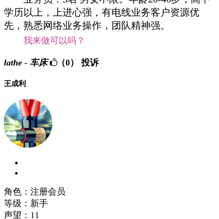
学历
以上，上
进
心强，有
电线业务
客
户资
源
优
先，熟悉
网络
业务
操作，
团队
精神强。
我来做可以吗？
lathe - 车床
（0）
投诉
王成利
角色：注册会员
等级：新手
声望：
11