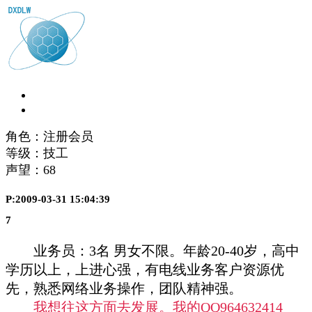
角色：注册会员
等级：技工
声望：
68
P:2009-03-31 15:04:39
7
业务员
：
3
名 男女不限。年
龄
20-40
岁
，高中
学历
以上，上
进
心强，有
电线业务
客
户资
源
优
先，熟悉
网络
业务
操作，
团队
精神强。
我想往这方面去发展。我的QQ964632414