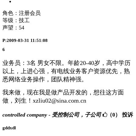
角色：注册会员
等级：技工
声望：
54
P:2009-03-31 11:51:08
6
业务员
：
3
名 男女不限。年
龄
20-40
岁
，高中
学历
以上，上
进
心强，有
电线业务
客
户资
源
优
先，熟
悉
网络业务
操作，
团队
精神强。
我来做，现在我是做产品开发的，想往这方面
做，刘生！xzliu02@sina.com.cn
controlled company - 受控制公司，子公司
（0）
投诉
gddxdl