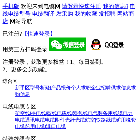
手机版
欢迎来到电缆网
请登录
快速注册
我的信息
0
电
线电缆型号
电缆翻译
发采购
我的收藏
发招聘
网站商
店
网站导航
已注册?
【快速登录】
用第三方扫码登录
注册登录，获取更多权益！
1、每日签到。
2、更多会员功能。
综合区
新手区
型号析疑|产品报价
个人求职
企业招聘
供求信息
求
购信息
电线电缆专区
架空线|裸电线|型线
电磁线|漆包线
电气装备用线缆
电力
电缆
通讯电缆
电缆附件
光纤光缆
航空|铁路线缆
矿用橡套
电缆
船用电缆|港口电缆
特殊线缆专区