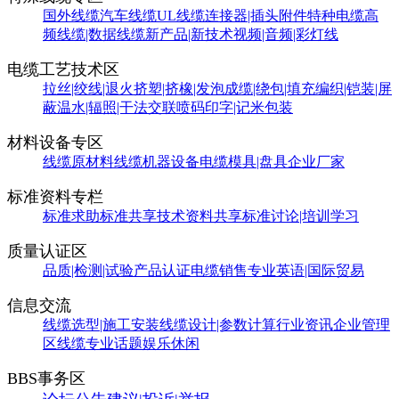
国外线缆
汽车线缆
UL线缆
连接器|插头附件
特种电缆
高
频线缆|数据线缆
新产品|新技术
视频|音频|彩灯线
电缆工艺技术区
拉丝|绞线|退火
挤塑|挤橡|发泡
成缆|绕包|填充
编织|铠装|屏
蔽
温水|辐照|干法交联
喷码印字|记米包装
材料设备专区
线缆原材料
线缆机器设备
电缆模具|盘具
企业厂家
标准资料专栏
标准求助
标准共享
技术资料共享
标准讨论|培训学习
质量认证区
品质|检测|试验
产品认证
电缆销售
专业英语|国际贸易
信息交流
线缆选型|施工安装
线缆设计|参数计算
行业资讯
企业管理
区
线缆专业话题
娱乐休闲
BBS事务区