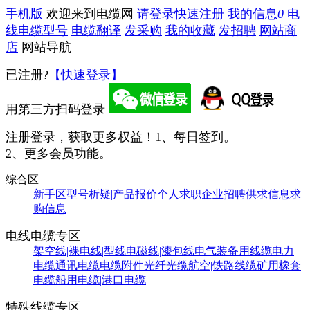
手机版
欢迎来到电缆网
请登录
快速注册
我的信息
0
电
线电缆型号
电缆翻译
发采购
我的收藏
发招聘
网站商
店
网站导航
已注册?
【快速登录】
用第三方扫码登录
注册登录，获取更多权益！
1、每日签到。
2、更多会员功能。
综合区
新手区
型号析疑|产品报价
个人求职
企业招聘
供求信息
求
购信息
电线电缆专区
架空线|裸电线|型线
电磁线|漆包线
电气装备用线缆
电力
电缆
通讯电缆
电缆附件
光纤光缆
航空|铁路线缆
矿用橡套
电缆
船用电缆|港口电缆
特殊线缆专区