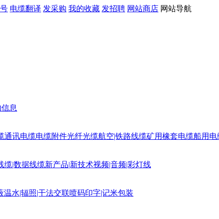
号
电缆翻译
发采购
我的收藏
发招聘
网站商店
网站导航
购信息
缆
通讯电缆
电缆附件
光纤光缆
航空|铁路线缆
矿用橡套电缆
船用电
线缆|数据线缆
新产品|新技术
视频|音频|彩灯线
蔽
温水|辐照|干法交联
喷码印字|记米包装