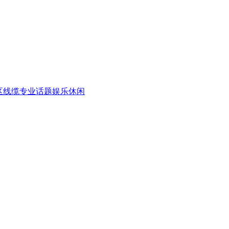
区
线缆专业话题
娱乐休闲