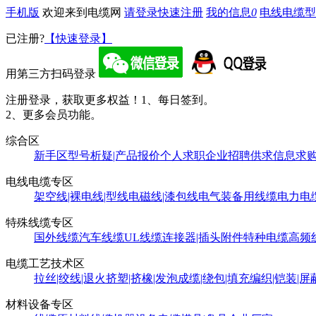
手机版
欢迎来到电缆网
请登录
快速注册
我的信息
0
电线电缆型
已注册?
【快速登录】
用第三方扫码登录
注册登录，获取更多权益！
1、每日签到。
2、更多会员功能。
综合区
新手区
型号析疑|产品报价
个人求职
企业招聘
供求信息
求
电线电缆专区
架空线|裸电线|型线
电磁线|漆包线
电气装备用线缆
电力电
特殊线缆专区
国外线缆
汽车线缆
UL线缆
连接器|插头附件
特种电缆
高频
电缆工艺技术区
拉丝|绞线|退火
挤塑|挤橡|发泡
成缆|绕包|填充
编织|铠装|屏
材料设备专区