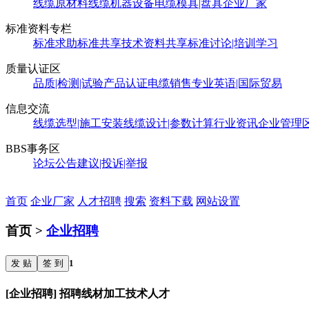
线缆原材料
线缆机器设备
电缆模具|盘具
企业厂家
标准资料专栏
标准求助
标准共享
技术资料共享
标准讨论|培训学习
质量认证区
品质|检测|试验
产品认证
电缆销售
专业英语|国际贸易
信息交流
线缆选型|施工安装
线缆设计|参数计算
行业资讯
企业管理
BBS事务区
论坛公告
建议|投诉|举报
首页
企业厂家
人才招聘
搜索
资料下载
网站设置
首页 >
企业招聘
发 贴
签 到
1
[企业招聘] 招聘线材加工技术人才