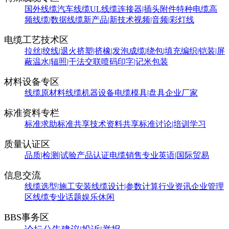
国外线缆
汽车线缆
UL线缆
连接器|插头附件
特种电缆
高
频线缆|数据线缆
新产品|新技术
视频|音频|彩灯线
电缆工艺技术区
拉丝|绞线|退火
挤塑|挤橡|发泡
成缆|绕包|填充
编织|铠装|屏
蔽
温水|辐照|干法交联
喷码印字|记米包装
材料设备专区
线缆原材料
线缆机器设备
电缆模具|盘具
企业厂家
标准资料专栏
标准求助
标准共享
技术资料共享
标准讨论|培训学习
质量认证区
品质|检测|试验
产品认证
电缆销售
专业英语|国际贸易
信息交流
线缆选型|施工安装
线缆设计|参数计算
行业资讯
企业管理
区
线缆专业话题
娱乐休闲
BBS事务区