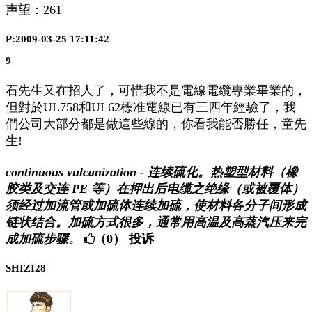
声望：
261
P:2009-03-25 17:11:42
9
石先生又在招人了，可惜我不是電線電纜專業畢業的，
但對於UL758和UL62標准電線已有三四年經驗了，我
們公司大部分都是做這些線的，你看我能否勝任，童先
生!
continuous vulcanization - 连续硫化。热塑型材料（橡
胶类及交连 PE 等）在押出后电缆之绝缘（或被覆体）
须经过加流管或加硫体连续加硫，使材料各分子间形成
链状结合。加硫方式很多，通常用高温及高蒸汽压来完
成加硫步骤。
（0）
投诉
SHIZI28