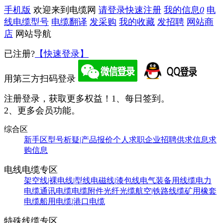
手机版
欢迎来到电缆网
请登录
快速注册
我的信息
0
电
线电缆型号
电缆翻译
发采购
我的收藏
发招聘
网站商
店
网站导航
已注册?
【快速登录】
用第三方扫码登录
注册登录，获取更多权益！
1、每日签到。
2、更多会员功能。
综合区
新手区
型号析疑|产品报价
个人求职
企业招聘
供求信息
求
购信息
电线电缆专区
架空线|裸电线|型线
电磁线|漆包线
电气装备用线缆
电力
电缆
通讯电缆
电缆附件
光纤光缆
航空|铁路线缆
矿用橡套
电缆
船用电缆|港口电缆
特殊线缆专区