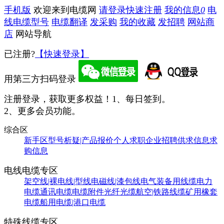
手机版
欢迎来到电缆网
请登录
快速注册
我的信息
0
电
线电缆型号
电缆翻译
发采购
我的收藏
发招聘
网站商
店
网站导航
已注册?
【快速登录】
用第三方扫码登录
注册登录，获取更多权益！
1、每日签到。
2、更多会员功能。
综合区
新手区
型号析疑|产品报价
个人求职
企业招聘
供求信息
求
购信息
电线电缆专区
架空线|裸电线|型线
电磁线|漆包线
电气装备用线缆
电力
电缆
通讯电缆
电缆附件
光纤光缆
航空|铁路线缆
矿用橡套
电缆
船用电缆|港口电缆
特殊线缆专区