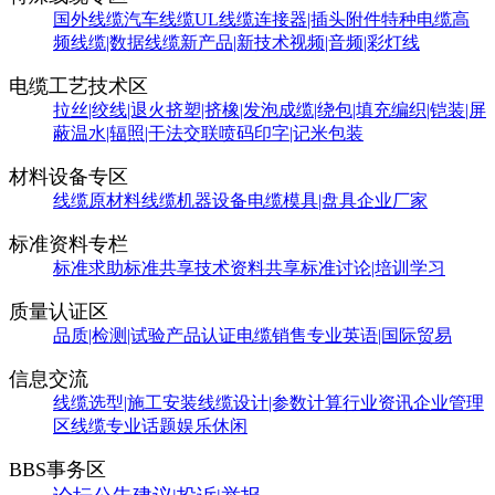
国外线缆
汽车线缆
UL线缆
连接器|插头附件
特种电缆
高
频线缆|数据线缆
新产品|新技术
视频|音频|彩灯线
电缆工艺技术区
拉丝|绞线|退火
挤塑|挤橡|发泡
成缆|绕包|填充
编织|铠装|屏
蔽
温水|辐照|干法交联
喷码印字|记米包装
材料设备专区
线缆原材料
线缆机器设备
电缆模具|盘具
企业厂家
标准资料专栏
标准求助
标准共享
技术资料共享
标准讨论|培训学习
质量认证区
品质|检测|试验
产品认证
电缆销售
专业英语|国际贸易
信息交流
线缆选型|施工安装
线缆设计|参数计算
行业资讯
企业管理
区
线缆专业话题
娱乐休闲
BBS事务区