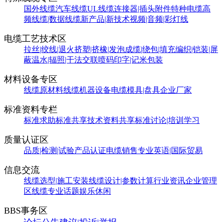
国外线缆
汽车线缆
UL线缆
连接器|插头附件
特种电缆
高
频线缆|数据线缆
新产品|新技术
视频|音频|彩灯线
电缆工艺技术区
拉丝|绞线|退火
挤塑|挤橡|发泡
成缆|绕包|填充
编织|铠装|屏
蔽
温水|辐照|干法交联
喷码印字|记米包装
材料设备专区
线缆原材料
线缆机器设备
电缆模具|盘具
企业厂家
标准资料专栏
标准求助
标准共享
技术资料共享
标准讨论|培训学习
质量认证区
品质|检测|试验
产品认证
电缆销售
专业英语|国际贸易
信息交流
线缆选型|施工安装
线缆设计|参数计算
行业资讯
企业管理
区
线缆专业话题
娱乐休闲
BBS事务区