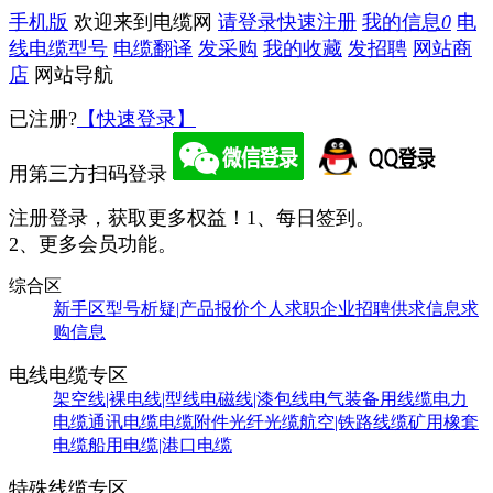
手机版
欢迎来到电缆网
请登录
快速注册
我的信息
0
电
线电缆型号
电缆翻译
发采购
我的收藏
发招聘
网站商
店
网站导航
已注册?
【快速登录】
用第三方扫码登录
注册登录，获取更多权益！
1、每日签到。
2、更多会员功能。
综合区
新手区
型号析疑|产品报价
个人求职
企业招聘
供求信息
求
购信息
电线电缆专区
架空线|裸电线|型线
电磁线|漆包线
电气装备用线缆
电力
电缆
通讯电缆
电缆附件
光纤光缆
航空|铁路线缆
矿用橡套
电缆
船用电缆|港口电缆
特殊线缆专区