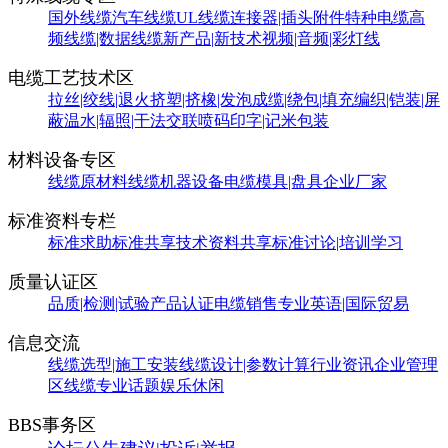
国外线缆
汽车线缆
UL线缆
连接器|插头附件
特种电缆
高
频线缆|数据线缆
新产品|新技术
视频|音频|彩灯线
电缆工艺技术区
拉丝|绞线|退火
挤塑|挤橡|发泡
成缆|绕包|填充
编织|铠装|屏
蔽
温水|辐照|干法交联
喷码印字|记米包装
材料设备专区
线缆原材料
线缆机器设备
电缆模具|盘具
企业厂家
标准资料专栏
标准求助
标准共享
技术资料共享
标准讨论|培训学习
质量认证区
品质|检测|试验
产品认证
电缆销售
专业英语|国际贸易
信息交流
线缆选型|施工安装
线缆设计|参数计算
行业资讯
企业管理
区
线缆专业话题
娱乐休闲
BBS事务区