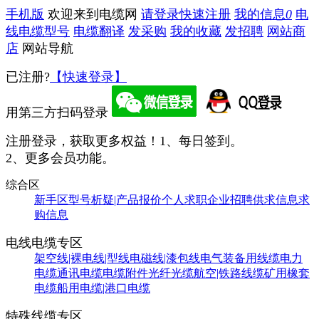
手机版
欢迎来到电缆网
请登录
快速注册
我的信息
0
电
线电缆型号
电缆翻译
发采购
我的收藏
发招聘
网站商
店
网站导航
已注册?
【快速登录】
用第三方扫码登录
注册登录，获取更多权益！
1、每日签到。
2、更多会员功能。
综合区
新手区
型号析疑|产品报价
个人求职
企业招聘
供求信息
求
购信息
电线电缆专区
架空线|裸电线|型线
电磁线|漆包线
电气装备用线缆
电力
电缆
通讯电缆
电缆附件
光纤光缆
航空|铁路线缆
矿用橡套
电缆
船用电缆|港口电缆
特殊线缆专区