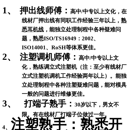
1、
押出线师傅：
高中
/
中专以上文化，在
线材厂押出线有同职工作经验三年以上，
熟
悉耳机线
，能独立处理制程中各种疑难问
题，熟悉
ISO/TS16949
：
2002
、
ISO14001
、
RoSH
等体系更佳。
2、
注塑调机师傅：
高中
/
中专以上文
化，熟练调立式注塑机（注：至少有线材厂
立式注塑机调机工作经验两年以上）。能独
立处理制程中各种注塑疑难问题，能对模具
一般的问题进行维修更佳。
3、
打端子熟手：
30
岁以下，男女不
限。有在线材厂打端子位做过一年。
注塑熟手：熟悉开
4、