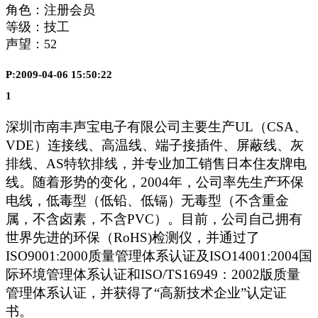
角色：注册会员
等级：技工
声望：
52
P:2009-04-06 15:50:22
1
深圳市南丰声宝电子有限公司主要生产
UL
（
CSA
、
VDE
）连接线、高温线、端子接插件、屏蔽线、灰
排线、
AS
特软排线，并专业加工销售日本住友牌电
线。随着形势的变化，
2004
年，公司率先生产环保
电线，低毒型（低铅、低镉）无毒型（不含重金
属，不含卤素，不含
PVC
）。目前，公司自己拥有
世界先进的环保（
RoHS)
检测仪，并通过了
ISO9001:2000
质量管理体系认证及
ISO14001:2004
国
际环境管理体系认证和
ISO/TS16949
：
2002
版质量
管理体系认证，并获得了“高新技术企业”认定证
书。