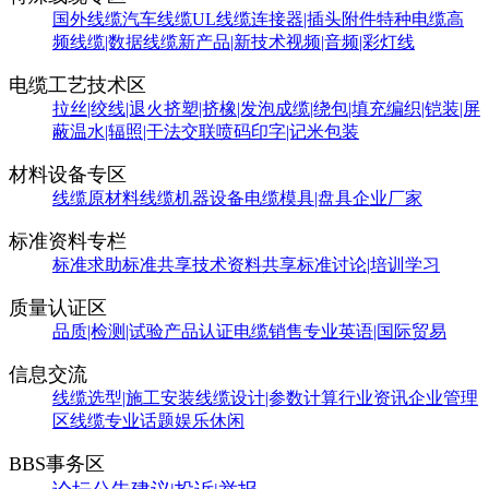
国外线缆
汽车线缆
UL线缆
连接器|插头附件
特种电缆
高
频线缆|数据线缆
新产品|新技术
视频|音频|彩灯线
电缆工艺技术区
拉丝|绞线|退火
挤塑|挤橡|发泡
成缆|绕包|填充
编织|铠装|屏
蔽
温水|辐照|干法交联
喷码印字|记米包装
材料设备专区
线缆原材料
线缆机器设备
电缆模具|盘具
企业厂家
标准资料专栏
标准求助
标准共享
技术资料共享
标准讨论|培训学习
质量认证区
品质|检测|试验
产品认证
电缆销售
专业英语|国际贸易
信息交流
线缆选型|施工安装
线缆设计|参数计算
行业资讯
企业管理
区
线缆专业话题
娱乐休闲
BBS事务区