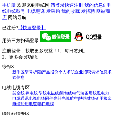
手机版
欢迎来到电缆网
请登录
快速注册
我的信息
0
电
线电缆型号
电缆翻译
发采购
我的收藏
发招聘
网站商
店
网站导航
已注册?
【快速登录】
用第三方扫码登录
注册登录，获取更多权益！
1、每日签到。
2、更多会员功能。
综合区
新手区
型号析疑|产品报价
个人求职
企业招聘
供求信息
求
购信息
电线电缆专区
架空线|裸电线|型线
电磁线|漆包线
电气装备用线缆
电力
电缆
通讯电缆
电缆附件
光纤光缆
航空|铁路线缆
矿用橡套
电缆
船用电缆|港口电缆
特殊线缆专区