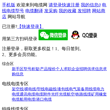
手机版
欢迎来到电缆网
请登录
快速注册
我的信息
0
电
线电缆型号
电缆翻译
发采购
我的收藏
发招聘
网站商
店
网站导航
已注册?
【快速登录】
用第三方扫码登录
注册登录，获取更多权益！
1、每日签到。
2、更多会员功能。
综合区
新手区
型号析疑|产品报价
个人求职
企业招聘
供求信息
求
购信息
电线电缆专区
架空线|裸电线|型线
电磁线|漆包线
电气装备用线缆
电力
电缆
通讯电缆
电缆附件
光纤光缆
航空|铁路线缆
矿用橡套
电缆
船用电缆|港口电缆
特殊线缆专区