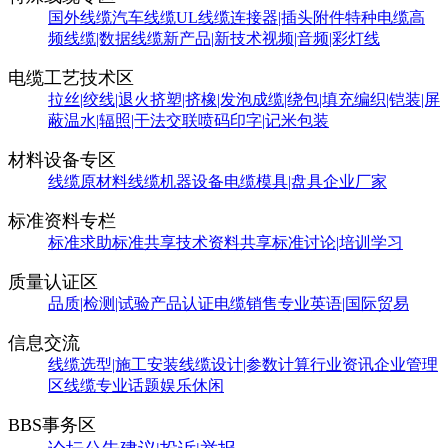
国外线缆
汽车线缆
UL线缆
连接器|插头附件
特种电缆
高
频线缆|数据线缆
新产品|新技术
视频|音频|彩灯线
电缆工艺技术区
拉丝|绞线|退火
挤塑|挤橡|发泡
成缆|绕包|填充
编织|铠装|屏
蔽
温水|辐照|干法交联
喷码印字|记米包装
材料设备专区
线缆原材料
线缆机器设备
电缆模具|盘具
企业厂家
标准资料专栏
标准求助
标准共享
技术资料共享
标准讨论|培训学习
质量认证区
品质|检测|试验
产品认证
电缆销售
专业英语|国际贸易
信息交流
线缆选型|施工安装
线缆设计|参数计算
行业资讯
企业管理
区
线缆专业话题
娱乐休闲
BBS事务区