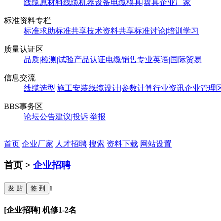
线缆原材料
线缆机器设备
电缆模具|盘具
企业厂家
标准资料专栏
标准求助
标准共享
技术资料共享
标准讨论|培训学习
质量认证区
品质|检测|试验
产品认证
电缆销售
专业英语|国际贸易
信息交流
线缆选型|施工安装
线缆设计|参数计算
行业资讯
企业管理
BBS事务区
论坛公告
建议|投诉|举报
首页
企业厂家
人才招聘
搜索
资料下载
网站设置
首页 >
企业招聘
发 贴
签 到
1
[企业招聘] 机修1-2名