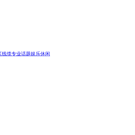
区
线缆专业话题
娱乐休闲