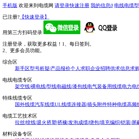
手机版
欢迎来到电缆网
请登录
快速注册
我的信息
0
电线电缆型
已注册?
【快速登录】
用第三方扫码登录
注册登录，获取更多权益！
1、每日签到。
2、更多会员功能。
综合区
新手区
型号析疑|产品报价
个人求职
企业招聘
供求信息
求
电线电缆专区
架空线|裸电线|型线
电磁线|漆包线
电气装备用线缆
电力电
特殊线缆专区
国外线缆
汽车线缆
UL线缆
连接器|插头附件
特种电缆
高频
电缆工艺技术区
拉丝|绞线|退火
挤塑|挤橡|发泡
成缆|绕包|填充
编织|铠装|屏
材料设备专区