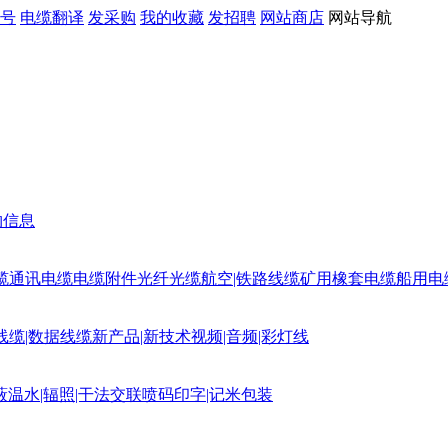
号
电缆翻译
发采购
我的收藏
发招聘
网站商店
网站导航
购信息
缆
通讯电缆
电缆附件
光纤光缆
航空|铁路线缆
矿用橡套电缆
船用电
线缆|数据线缆
新产品|新技术
视频|音频|彩灯线
蔽
温水|辐照|干法交联
喷码印字|记米包装