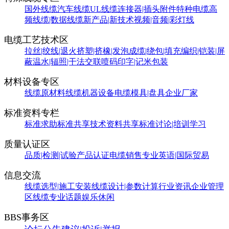
国外线缆
汽车线缆
UL线缆
连接器|插头附件
特种电缆
高
频线缆|数据线缆
新产品|新技术
视频|音频|彩灯线
电缆工艺技术区
拉丝|绞线|退火
挤塑|挤橡|发泡
成缆|绕包|填充
编织|铠装|屏
蔽
温水|辐照|干法交联
喷码印字|记米包装
材料设备专区
线缆原材料
线缆机器设备
电缆模具|盘具
企业厂家
标准资料专栏
标准求助
标准共享
技术资料共享
标准讨论|培训学习
质量认证区
品质|检测|试验
产品认证
电缆销售
专业英语|国际贸易
信息交流
线缆选型|施工安装
线缆设计|参数计算
行业资讯
企业管理
区
线缆专业话题
娱乐休闲
BBS事务区