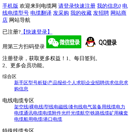
手机版
欢迎来到电缆网
请登录
快速注册
我的信息
0
电
线电缆型号
电缆翻译
发采购
我的收藏
发招聘
网站商
店
网站导航
已注册?
【快速登录】
用第三方扫码登录
注册登录，获取更多权益！
1、每日签到。
2、更多会员功能。
综合区
新手区
型号析疑|产品报价
个人求职
企业招聘
供求信息
求
购信息
电线电缆专区
架空线|裸电线|型线
电磁线|漆包线
电气装备用线缆
电力
电缆
通讯电缆
电缆附件
光纤光缆
航空|铁路线缆
矿用橡套
电缆
船用电缆|港口电缆
特殊线缆专区