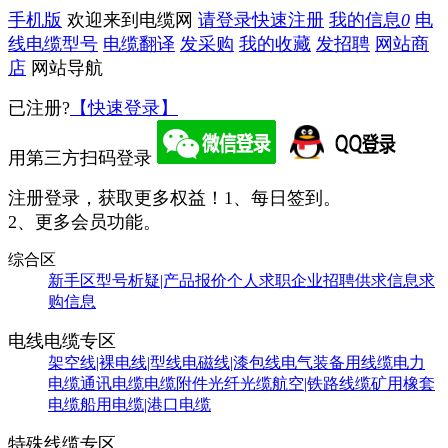
手机版
欢迎来到电缆网
请登录
快速注册
我的信息
0
电
线电缆型号
电缆翻译
发采购
我的收藏
发招聘
网站商
店
网站导航
已注册?
【快速登录】
用第三方扫码登录
注册登录，获取更多权益！
1、每日签到。
2、更多会员功能。
综合区
新手区
型号析疑|产品报价
个人求职
企业招聘
供求信息
求
购信息
电线电缆专区
架空线|裸电线|型线
电磁线|漆包线
电气装备用线缆
电力
电缆
通讯电缆
电缆附件
光纤光缆
航空|铁路线缆
矿用橡套
电缆
船用电缆|港口电缆
特殊线缆专区