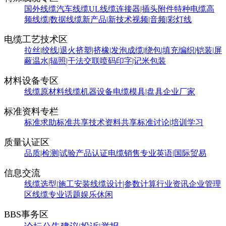
国外线缆
汽车线缆
UL线缆
连接器|插头附件
特种电缆
高
频线缆|数据线缆
新产品|新技术
视频|音频|彩灯线
电缆工艺技术区
拉丝|绞线|退火
挤塑|挤橡|发泡
成缆|绕包|填充
编织|铠装|屏
蔽
温水|辐照|干法交联
喷码印字|记米包装
材料设备专区
线缆原材料
线缆机器设备
电缆模具|盘具
企业厂家
标准资料专栏
标准求助
标准共享
技术资料共享
标准讨论|培训学习
质量认证区
品质|检测|试验
产品认证
电缆销售
专业英语|国际贸易
信息交流
线缆选型|施工安装
线缆设计|参数计算
行业资讯
企业管理
区
线缆专业话题
娱乐休闲
BBS事务区