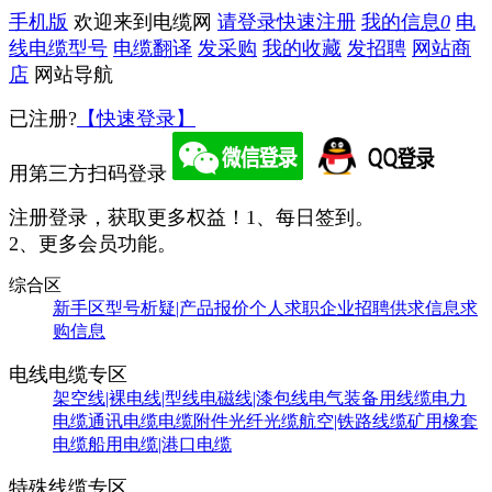
手机版
欢迎来到电缆网
请登录
快速注册
我的信息
0
电
线电缆型号
电缆翻译
发采购
我的收藏
发招聘
网站商
店
网站导航
已注册?
【快速登录】
用第三方扫码登录
注册登录，获取更多权益！
1、每日签到。
2、更多会员功能。
综合区
新手区
型号析疑|产品报价
个人求职
企业招聘
供求信息
求
购信息
电线电缆专区
架空线|裸电线|型线
电磁线|漆包线
电气装备用线缆
电力
电缆
通讯电缆
电缆附件
光纤光缆
航空|铁路线缆
矿用橡套
电缆
船用电缆|港口电缆
特殊线缆专区