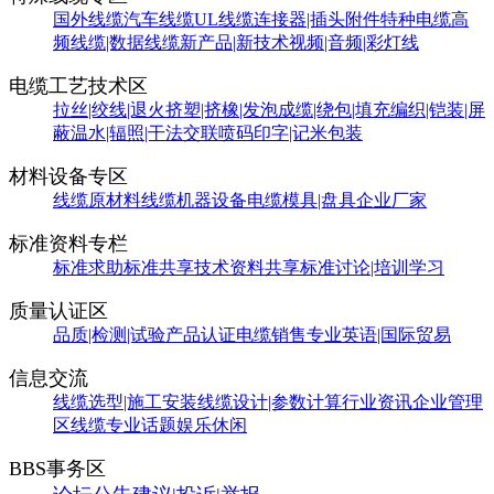
国外线缆
汽车线缆
UL线缆
连接器|插头附件
特种电缆
高
频线缆|数据线缆
新产品|新技术
视频|音频|彩灯线
电缆工艺技术区
拉丝|绞线|退火
挤塑|挤橡|发泡
成缆|绕包|填充
编织|铠装|屏
蔽
温水|辐照|干法交联
喷码印字|记米包装
材料设备专区
线缆原材料
线缆机器设备
电缆模具|盘具
企业厂家
标准资料专栏
标准求助
标准共享
技术资料共享
标准讨论|培训学习
质量认证区
品质|检测|试验
产品认证
电缆销售
专业英语|国际贸易
信息交流
线缆选型|施工安装
线缆设计|参数计算
行业资讯
企业管理
区
线缆专业话题
娱乐休闲
BBS事务区