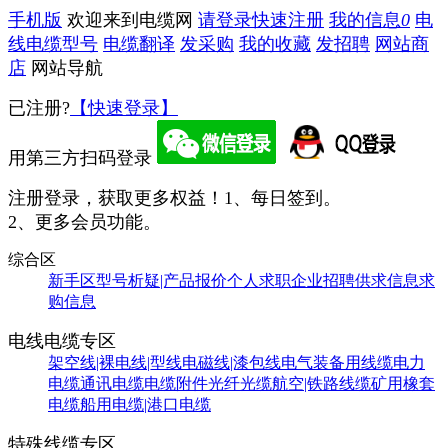
手机版
欢迎来到电缆网
请登录
快速注册
我的信息
0
电
线电缆型号
电缆翻译
发采购
我的收藏
发招聘
网站商
店
网站导航
已注册?
【快速登录】
用第三方扫码登录
注册登录，获取更多权益！
1、每日签到。
2、更多会员功能。
综合区
新手区
型号析疑|产品报价
个人求职
企业招聘
供求信息
求
购信息
电线电缆专区
架空线|裸电线|型线
电磁线|漆包线
电气装备用线缆
电力
电缆
通讯电缆
电缆附件
光纤光缆
航空|铁路线缆
矿用橡套
电缆
船用电缆|港口电缆
特殊线缆专区