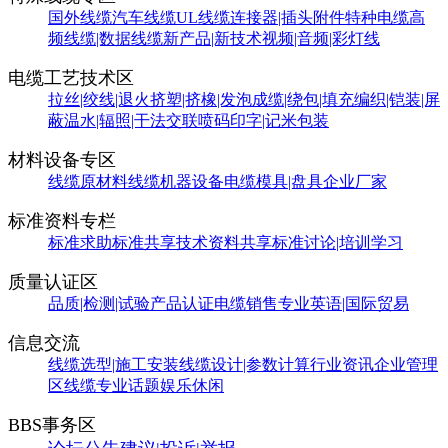
国外线缆
汽车线缆
UL线缆
连接器|插头附件
特种电缆
高
频线缆|数据线缆
新产品|新技术
视频|音频|彩灯线
电缆工艺技术区
拉丝|绞线|退火
挤塑|挤橡|发泡
成缆|绕包|填充
编织|铠装|屏
蔽
温水|辐照|干法交联
喷码印字|记米包装
材料设备专区
线缆原材料
线缆机器设备
电缆模具|盘具
企业厂家
标准资料专栏
标准求助
标准共享
技术资料共享
标准讨论|培训学习
质量认证区
品质|检测|试验
产品认证
电缆销售
专业英语|国际贸易
信息交流
线缆选型|施工安装
线缆设计|参数计算
行业资讯
企业管理
区
线缆专业话题
娱乐休闲
BBS事务区