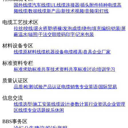
国外线缆
汽车线缆
UL线缆
连接器|插头附件
特种电缆
高
频线缆|数据线缆
新产品|新技术
视频|音频|彩灯线
电缆工艺技术区
拉丝|绞线|退火
挤塑|挤橡|发泡
成缆|绕包|填充
编织|铠装|屏
蔽
温水|辐照|干法交联
喷码印字|记米包装
材料设备专区
线缆原材料
线缆机器设备
电缆模具|盘具
企业厂家
标准资料专栏
标准求助
标准共享
技术资料共享
标准讨论|培训学习
质量认证区
品质|检测|试验
产品认证
电缆销售
专业英语|国际贸易
信息交流
线缆选型|施工安装
线缆设计|参数计算
行业资讯
企业管理
区
线缆专业话题
娱乐休闲
BBS事务区