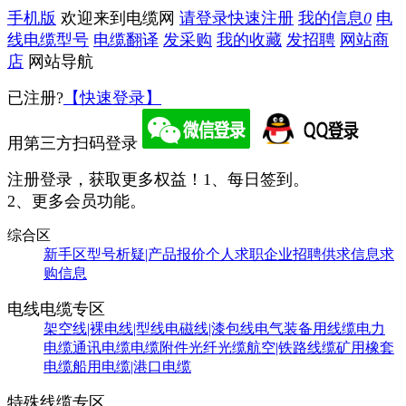
手机版
欢迎来到电缆网
请登录
快速注册
我的信息
0
电
线电缆型号
电缆翻译
发采购
我的收藏
发招聘
网站商
店
网站导航
已注册?
【快速登录】
用第三方扫码登录
注册登录，获取更多权益！
1、每日签到。
2、更多会员功能。
综合区
新手区
型号析疑|产品报价
个人求职
企业招聘
供求信息
求
购信息
电线电缆专区
架空线|裸电线|型线
电磁线|漆包线
电气装备用线缆
电力
电缆
通讯电缆
电缆附件
光纤光缆
航空|铁路线缆
矿用橡套
电缆
船用电缆|港口电缆
特殊线缆专区