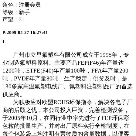
角色：注册会员
等级：新手
声望：
31
P:2009-04-27 16:27:41
1
广州市立昌氟塑料有限公司成立于
1995
年，专
业制造氟塑料原料。主要产品
FEP(F46)
年产量达
1200
吨，
ETFE(F40)
年产量
100
吨，
PFA
年产量
200
吨，
PVDF
年产量
80
吨。生产稳定，供货及时，是
130
多家高温氟塑电线厂、氟塑料注塑制品厂的首选
供应商。
为积极应对欧盟
ROHS
环保指令，解决各电子厂
商的后顾之忧，本公司投入巨资，完善检测设备，
于
2005
年
10
月，在同行业中率先进行了
FEP
环保彩
色粒的批量生产，并对出厂原料实行全检制度，在
每个包装袋上均注明有害物质的含量数据，以便客