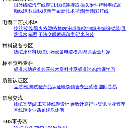
国外线缆
汽车线缆
UL线缆
连接器|插头附件
特种电缆
高
频线缆|数据线缆
新产品|新技术
视频|音频|彩灯线
电缆工艺技术区
拉丝|绞线|退火
挤塑|挤橡|发泡
成缆|绕包|填充
编织|铠装|屏
蔽
温水|辐照|干法交联
喷码印字|记米包装
材料设备专区
线缆原材料
线缆机器设备
电缆模具|盘具
企业厂家
标准资料专栏
标准求助
标准共享
技术资料共享
标准讨论|培训学习
质量认证区
品质|检测|试验
产品认证
电缆销售
专业英语|国际贸易
信息交流
线缆选型|施工安装
线缆设计|参数计算
行业资讯
企业管理
区
线缆专业话题
娱乐休闲
BBS事务区