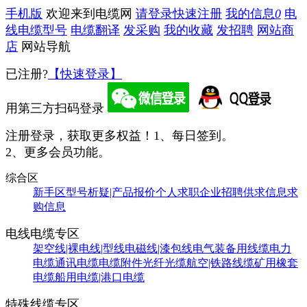
手机版
欢迎来到电缆网
请登录
快速注册
我的信息
0
电
线电缆型号
电缆翻译
发采购
我的收藏
发招聘
网站商
店
网站导航
已注册?
【快速登录】
用第三方扫码登录
注册登录，获取更多权益！
1、每日签到。
2、更多会员功能。
综合区
新手区
型号析疑|产品报价
个人求职
企业招聘
供求信息
求
购信息
电线电缆专区
架空线|裸电线|型线
电磁线|漆包线
电气装备用线缆
电力
电缆
通讯电缆
电缆附件
光纤光缆
航空|铁路线缆
矿用橡套
电缆
船用电缆|港口电缆
特殊线缆专区