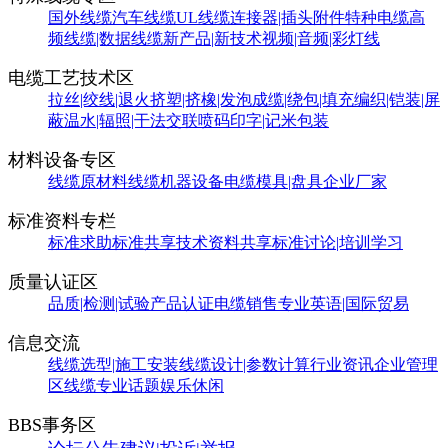
国外线缆
汽车线缆
UL线缆
连接器|插头附件
特种电缆
高
频线缆|数据线缆
新产品|新技术
视频|音频|彩灯线
电缆工艺技术区
拉丝|绞线|退火
挤塑|挤橡|发泡
成缆|绕包|填充
编织|铠装|屏
蔽
温水|辐照|干法交联
喷码印字|记米包装
材料设备专区
线缆原材料
线缆机器设备
电缆模具|盘具
企业厂家
标准资料专栏
标准求助
标准共享
技术资料共享
标准讨论|培训学习
质量认证区
品质|检测|试验
产品认证
电缆销售
专业英语|国际贸易
信息交流
线缆选型|施工安装
线缆设计|参数计算
行业资讯
企业管理
区
线缆专业话题
娱乐休闲
BBS事务区