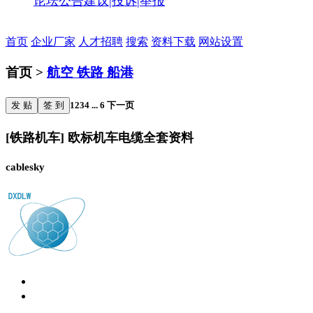
论坛公告
建议|投诉|举报
首页
企业厂家
人才招聘
搜索
资料下载
网站设置
首页 >
航空 铁路 船港
发 贴
签 到
1
2
3
4
...
6
下一页
[铁路机车] 欧标机车电缆全套资料
cablesky