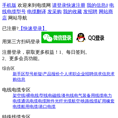
手机版
欢迎来到电缆网
请登录
快速注册
我的信息
0
电
线电缆型号
电缆翻译
发采购
我的收藏
发招聘
网站商
店
网站导航
已注册?
【快速登录】
用第三方扫码登录
注册登录，获取更多权益！
1、每日签到。
2、更多会员功能。
综合区
新手区
型号析疑|产品报价
个人求职
企业招聘
供求信息
求
购信息
电线电缆专区
架空线|裸电线|型线
电磁线|漆包线
电气装备用线缆
电力
电缆
通讯电缆
电缆附件
光纤光缆
航空|铁路线缆
矿用橡套
电缆
船用电缆|港口电缆
特殊线缆专区