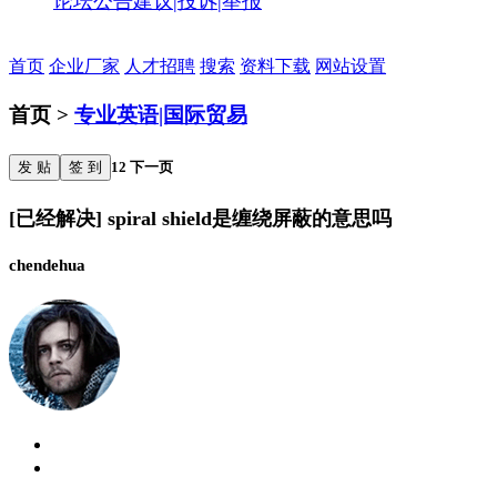
论坛公告
建议|投诉|举报
首页
企业厂家
人才招聘
搜索
资料下载
网站设置
首页 >
专业英语|国际贸易
发 贴
签 到
1
2
下一页
[已经解决] spiral shield是缠绕屏蔽的意思吗
chendehua