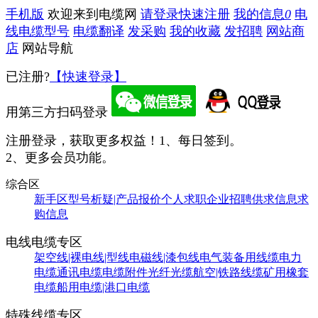
手机版
欢迎来到电缆网
请登录
快速注册
我的信息
0
电
线电缆型号
电缆翻译
发采购
我的收藏
发招聘
网站商
店
网站导航
已注册?
【快速登录】
用第三方扫码登录
注册登录，获取更多权益！
1、每日签到。
2、更多会员功能。
综合区
新手区
型号析疑|产品报价
个人求职
企业招聘
供求信息
求
购信息
电线电缆专区
架空线|裸电线|型线
电磁线|漆包线
电气装备用线缆
电力
电缆
通讯电缆
电缆附件
光纤光缆
航空|铁路线缆
矿用橡套
电缆
船用电缆|港口电缆
特殊线缆专区