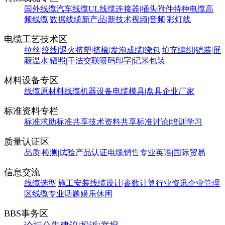
国外线缆
汽车线缆
UL线缆
连接器|插头附件
特种电缆
高
频线缆|数据线缆
新产品|新技术
视频|音频|彩灯线
电缆工艺技术区
拉丝|绞线|退火
挤塑|挤橡|发泡
成缆|绕包|填充
编织|铠装|屏
蔽
温水|辐照|干法交联
喷码印字|记米包装
材料设备专区
线缆原材料
线缆机器设备
电缆模具|盘具
企业厂家
标准资料专栏
标准求助
标准共享
技术资料共享
标准讨论|培训学习
质量认证区
品质|检测|试验
产品认证
电缆销售
专业英语|国际贸易
信息交流
线缆选型|施工安装
线缆设计|参数计算
行业资讯
企业管理
区
线缆专业话题
娱乐休闲
BBS事务区