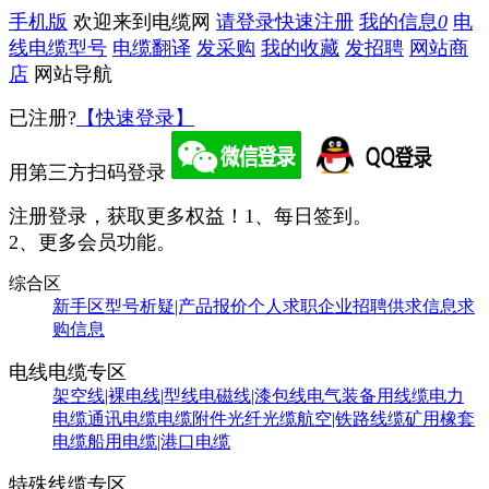
手机版
欢迎来到电缆网
请登录
快速注册
我的信息
0
电
线电缆型号
电缆翻译
发采购
我的收藏
发招聘
网站商
店
网站导航
已注册?
【快速登录】
用第三方扫码登录
注册登录，获取更多权益！
1、每日签到。
2、更多会员功能。
综合区
新手区
型号析疑|产品报价
个人求职
企业招聘
供求信息
求
购信息
电线电缆专区
架空线|裸电线|型线
电磁线|漆包线
电气装备用线缆
电力
电缆
通讯电缆
电缆附件
光纤光缆
航空|铁路线缆
矿用橡套
电缆
船用电缆|港口电缆
特殊线缆专区