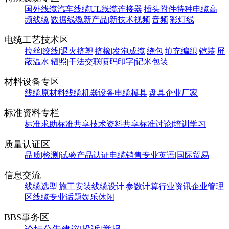
国外线缆
汽车线缆
UL线缆
连接器|插头附件
特种电缆
高
频线缆|数据线缆
新产品|新技术
视频|音频|彩灯线
电缆工艺技术区
拉丝|绞线|退火
挤塑|挤橡|发泡
成缆|绕包|填充
编织|铠装|屏
蔽
温水|辐照|干法交联
喷码印字|记米包装
材料设备专区
线缆原材料
线缆机器设备
电缆模具|盘具
企业厂家
标准资料专栏
标准求助
标准共享
技术资料共享
标准讨论|培训学习
质量认证区
品质|检测|试验
产品认证
电缆销售
专业英语|国际贸易
信息交流
线缆选型|施工安装
线缆设计|参数计算
行业资讯
企业管理
区
线缆专业话题
娱乐休闲
BBS事务区