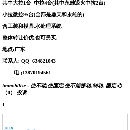
其中大拉
1
台
中拉
4
台
(
其中永雄退火中拉
2
台
)
小拉微拉
95
台
(
全部是鼎天和永雄的
)
含工装和模具
,
水处理系统
.
整体转让价优
.
也可另买
,
地点
:
广东
联系人
: QQ
634821043
电 ;13870194561
immobilize - 使不动,使固定,使不能移动,制动, 固定
（0）
投诉
1