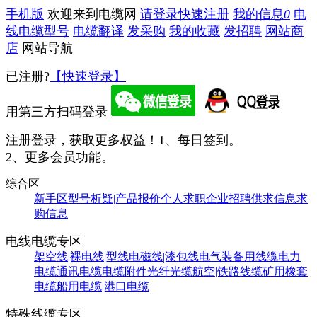
手机版
欢迎来到电缆网
请登录
快速注册
我的信息
0
电
线电缆型号
电缆翻译
发采购
我的收藏
发招聘
网站商
店
网站导航
已注册?
【快速登录】
用第三方扫码登录
注册登录，获取更多权益！
1、每日签到。
2、更多会员功能。
综合区
新手区
型号析疑|产品报价
个人求职
企业招聘
供求信息
求
购信息
电线电缆专区
架空线|裸电线|型线
电磁线|漆包线
电气装备用线缆
电力
电缆
通讯电缆
电缆附件
光纤光缆
航空|铁路线缆
矿用橡套
电缆
船用电缆|港口电缆
特殊线缆专区