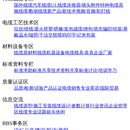
国外线缆
汽车线缆
UL线缆
连接器|插头附件
特种电缆
高
频线缆|数据线缆
新产品|新技术
视频|音频|彩灯线
电缆工艺技术区
拉丝|绞线|退火
挤塑|挤橡|发泡
成缆|绕包|填充
编织|铠装|屏
蔽
温水|辐照|干法交联
喷码印字|记米包装
材料设备专区
线缆原材料
线缆机器设备
电缆模具|盘具
企业厂家
标准资料专栏
标准求助
标准共享
技术资料共享
标准讨论|培训学习
质量认证区
品质|检测|试验
产品认证
电缆销售
专业英语|国际贸易
信息交流
线缆选型|施工安装
线缆设计|参数计算
行业资讯
企业管理
区
线缆专业话题
娱乐休闲
BBS事务区