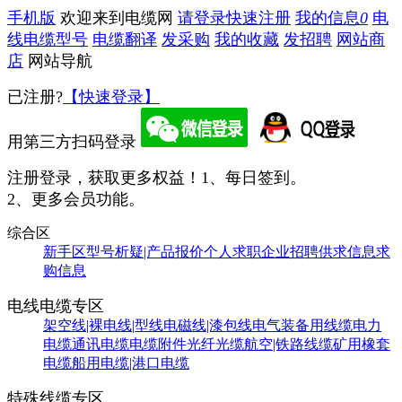
手机版
欢迎来到电缆网
请登录
快速注册
我的信息
0
电
线电缆型号
电缆翻译
发采购
我的收藏
发招聘
网站商
店
网站导航
已注册?
【快速登录】
用第三方扫码登录
注册登录，获取更多权益！
1、每日签到。
2、更多会员功能。
综合区
新手区
型号析疑|产品报价
个人求职
企业招聘
供求信息
求
购信息
电线电缆专区
架空线|裸电线|型线
电磁线|漆包线
电气装备用线缆
电力
电缆
通讯电缆
电缆附件
光纤光缆
航空|铁路线缆
矿用橡套
电缆
船用电缆|港口电缆
特殊线缆专区