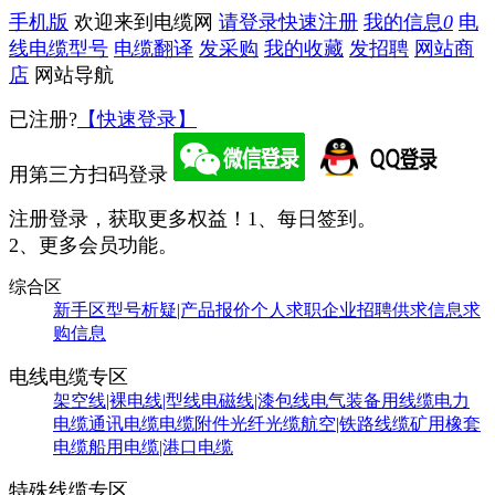
手机版
欢迎来到电缆网
请登录
快速注册
我的信息
0
电
线电缆型号
电缆翻译
发采购
我的收藏
发招聘
网站商
店
网站导航
已注册?
【快速登录】
用第三方扫码登录
注册登录，获取更多权益！
1、每日签到。
2、更多会员功能。
综合区
新手区
型号析疑|产品报价
个人求职
企业招聘
供求信息
求
购信息
电线电缆专区
架空线|裸电线|型线
电磁线|漆包线
电气装备用线缆
电力
电缆
通讯电缆
电缆附件
光纤光缆
航空|铁路线缆
矿用橡套
电缆
船用电缆|港口电缆
特殊线缆专区