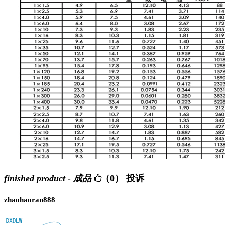
finished product - 成品
（0）
投诉
zhaohaoran888