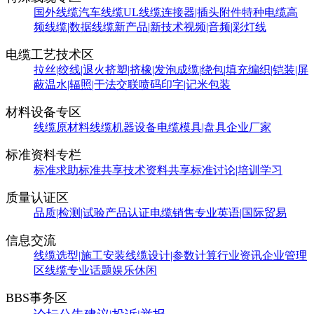
国外线缆
汽车线缆
UL线缆
连接器|插头附件
特种电缆
高
频线缆|数据线缆
新产品|新技术
视频|音频|彩灯线
电缆工艺技术区
拉丝|绞线|退火
挤塑|挤橡|发泡
成缆|绕包|填充
编织|铠装|屏
蔽
温水|辐照|干法交联
喷码印字|记米包装
材料设备专区
线缆原材料
线缆机器设备
电缆模具|盘具
企业厂家
标准资料专栏
标准求助
标准共享
技术资料共享
标准讨论|培训学习
质量认证区
品质|检测|试验
产品认证
电缆销售
专业英语|国际贸易
信息交流
线缆选型|施工安装
线缆设计|参数计算
行业资讯
企业管理
区
线缆专业话题
娱乐休闲
BBS事务区