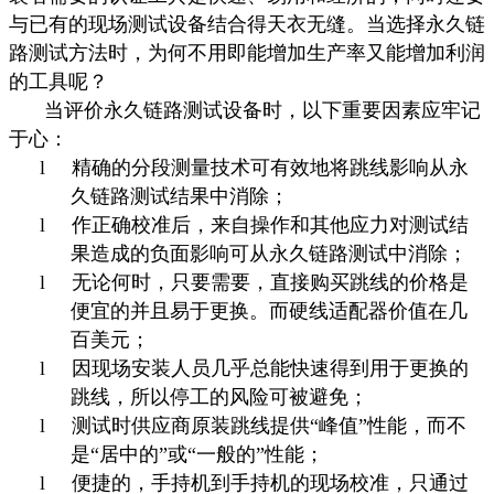
与已有的现场测试设备结合得天衣无缝。当选择永久链
路测试方法时，为何不用即能增加生产率又能增加利润
的工具呢？
当评价永久链路测试设备时，以下重要因素应牢记
于心：
l
精确的分段测量技术可有效地将跳线影响从永
久链路测试结果中消除；
l
作正确校准后，来自操作和其他应力对测试结
果造成的负面影响可从永久链路测试中消除；
l
无论何时，只要需要，直接购买跳线的价格是
便宜的并且易于更换。而硬线适配器价值在几
百美元；
l
因现场安装人员几乎总能快速得到用于更换的
跳线，所以停工的风险可被避免；
l
测试时供应商原装跳线提供“峰值”性能，而不
是“居中的”或“一般的”性能；
l
便捷的，手持机到手持机的现场校准，只通过