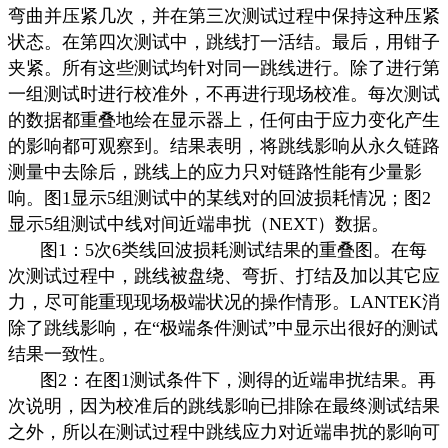
弯曲并压紧几次，并在第三次测试过程中保持这种压紧
状态。在第四次测试中，跳线打一活结。最后，用钳子
夹紧。所有这些测试均针对同一跳线进行。除了进行第
一组测试时进行校准外，不再进行现场校准。每次测试
的数据都重叠地绘在显示器上，任何由于应力变化产生
的影响都可观察到。结果表明，将跳线影响从永久链路
测量中去除后，跳线上的应力只对链路性能有少量影
响。图
1
显示
5
组测试中的某线对的回波损耗情况；图
2
显示
5
组测试中线对间近端串扰（
NEXT
）数据。
图
1
：
5
次
6
类线回波损耗测试结果的重叠图。在每
次测试过程中，跳线被盘绕、弯折、打结及加以其它应
力，尽可能重现现场极端状况的操作情形。
LANTEK
消
除了跳线影响，在“极端条件测试”中显示出很好的测试
结果一致性。
图
2
：在图
1
测试条件下，测得的近端串扰结果。再
次说明，因为校准后的跳线影响已排除在最终测试结果
之外，所以在测试过程中跳线应力对近端串扰的影响可