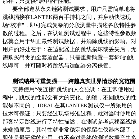
那样，只提供“居中的”性能。
要全部遵从永久链路测试要求，用户只需简单地将
跳线插接在
LANTEK
两台手持机之间，并启动快速现
场“校准”，即可完成复杂的分段测量中描述各段特性参
数的过程。之后，在认证测试过程中，这些特性参数数
据就会用于纠正最终测试数据，并消除跳线的影响。对
用户的好处在于：在适配器上的跳线损坏或丢失后，无
需购买昂贵的全套适配器，只需重新购置一套
$20
的跳
线即可，并可随时将跳线与适配器分离保管。
测试结果可重复强——跨越真实世界情形的宽范围
支持使用“硬连接”跳线的人会强调：在正常使用过
程中，跳线的性能会有大的变化。的确，
不同
跳线的性
能是不同的，
IDEAL
在其
LANTEK
测试仪中所采用的
技术可保证：只要经过现场校准过程，就对当时使用的
那套特定跳线进行了特性描述，在测试参考点移至线缆
末端插座后，其特性就非常稳定的保留在仪器内部了，
即使是最恶劣的使用，也不会对最终的测试数据产生多