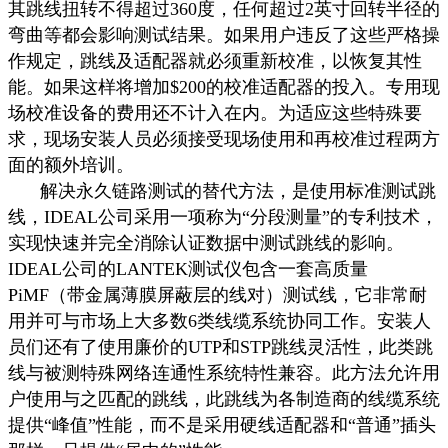
其跳线扭转不得超过
360
度，任何超过
2
英寸回转半径的
弯曲等都会影响测试结果。如果用户违反了这些严格操
作规定，跳线及适配器就必须重新校准，以恢复其性
能。如果这样将增加
$200
的校准适配器的投入。专用现
场校准设备的费用还不计入在内。为适应这些特殊要
求，现场安装人员必须接受现场使用和再校准过程两方
面的额外培训。
解决永久链路测试的替代方法，是使用标准测试跳
线，
IDEAL
公司采用一项称为“分段测量”的专利技术，
实现快速并完全消除认证数据中测试跳线的影响。
IDEAL
公司的
LANTEK
测试仪包含一套高质量
PiMF
（带金属薄膜屏蔽层的线对）测试线，它非常耐
用并可与市场上大多数
6
类线缆系统协同工作。安装人
员们还有了使用廉价的
UTP
和
STP
跳线灵活性，此类跳
线与被测特殊网络连通性系统特性兼容。此方法允许用
户使用与之匹配的跳线，此跳线为各制造商的线缆系统
提供“峰值”性能，而不是采用硬线适配器和“普通”插头