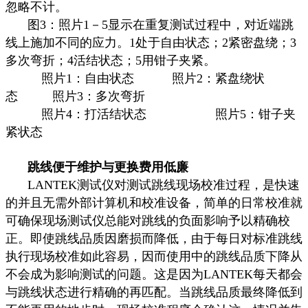
忽略不计。
图
3
：照片
1
－
5
显示在重复测试过程中，对近端跳
线上施加不同的应力。
1
处于自由状态；
2
紧密盘绕；
3
多次弯折；
4
活结状态；
5
用钳子夹紧。
照片
1
：自由状态
照片
2
：紧盘绕状
态
照片
3
：多次弯折
照片
4
：打活结状态
照片
5
：钳子夹
紧状态
跳线便于维护与更换费用低廉
LANTEK
测试仪对测试跳线现场校准过程，是快速
的并且无需外部计算机和校准设备，简单的日常校准就
可确保现场测试仪总能对跳线的负面影响予以精确校
正。即使跳线品质因磨损而降低，由于每日对标准跳线
执行现场校准如此容易，因而使用中的跳线品质下降从
不会成为影响测试的问题。这是因为
LANTEK
每天都会
与跳线状态进行精确的再匹配。当跳线品质最终降低到