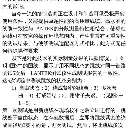
大的影响。
当今一流的缆制造商正在设计和制造可承受极恶劣
使用条件，又能提供卓越性能的高质量线缆。高水准的
线缆一致性与
LANTEK
的分段测量特性相结合，使标准
跳线可在较宽的操作环境范围内，产生非常有可重复性
的测试结果。与硬线测试适配器方式相比，此方式无任
何特殊操作要求。
以下是对此技术的实际测量效果的试验情况。：图
1
和图
3
中的图线，显示了用不同状态的跳线对同一链路
测试
5
次后，
LANTEK
测试仪生成测试报告的一致性。
这
5
次试验中测试跳线的状态分别为：
1）
自由状态；
2
）绕成紧密的线卷；
3
）多次弯
曲；
4
）打成活结；
5
）用钳子夹紧。（见图
3
中
1
－
5
）。
第一次测试是用新跳线在现场校准之后立即进行的，跳
线处于自由状态。在存储数据后，立即将跳线紧密缠绕
成直径约
3
英寸的卷，再次测试。然后，将此跳线多次