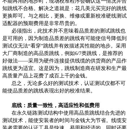
不能再用的地步时，现场校准程序会确认这一情况并告
知跳线不合格。解决之道就是：花几美元买完好的跳线
更换即可。与之相比，更换、维修或重新校准硬线测试
适配器的预期费用是非常昂贵的。
必须指出，此技术并不意味着品质差的测试跳线也
是可用的，因为制造品质差的跳线有可能使信号降低到
测试仪无法“看穿”跳线并有效描述其性能的地步。采用
大厂商制造的高品质跳线，例如
6/7
类跳线，是推荐的
好做法——采用为硬件连接提供线缆的供货商的产品作
跳线更为适宜。这是因为，跳线制造商在研发和生产最
高质量产品上花费了成百上千的金钱。
总之，无论多么好的测试技术，认证测试仪都不可
能使品质差的跳线表现出好的校准结果。
底线：质量一致性，高适应性和低费用
在永久链路测试结构中使用高品质跳线结合先进的
测试技术，能使安装者的时间与金钱大为节省。线缆安
装者需要的认证工具是快速、易用和经济的，同时还要