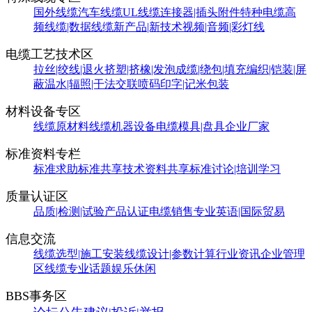
国外线缆
汽车线缆
UL线缆
连接器|插头附件
特种电缆
高
频线缆|数据线缆
新产品|新技术
视频|音频|彩灯线
电缆工艺技术区
拉丝|绞线|退火
挤塑|挤橡|发泡
成缆|绕包|填充
编织|铠装|屏
蔽
温水|辐照|干法交联
喷码印字|记米包装
材料设备专区
线缆原材料
线缆机器设备
电缆模具|盘具
企业厂家
标准资料专栏
标准求助
标准共享
技术资料共享
标准讨论|培训学习
质量认证区
品质|检测|试验
产品认证
电缆销售
专业英语|国际贸易
信息交流
线缆选型|施工安装
线缆设计|参数计算
行业资讯
企业管理
区
线缆专业话题
娱乐休闲
BBS事务区