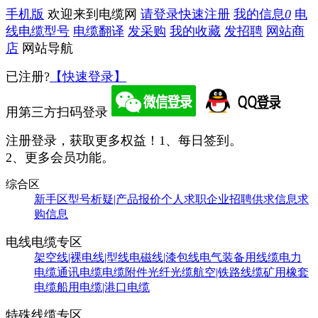
手机版
欢迎来到电缆网
请登录
快速注册
我的信息
0
电
线电缆型号
电缆翻译
发采购
我的收藏
发招聘
网站商
店
网站导航
已注册?
【快速登录】
用第三方扫码登录
注册登录，获取更多权益！
1、每日签到。
2、更多会员功能。
综合区
新手区
型号析疑|产品报价
个人求职
企业招聘
供求信息
求
购信息
电线电缆专区
架空线|裸电线|型线
电磁线|漆包线
电气装备用线缆
电力
电缆
通讯电缆
电缆附件
光纤光缆
航空|铁路线缆
矿用橡套
电缆
船用电缆|港口电缆
特殊线缆专区