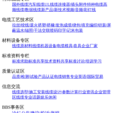
国外线缆
汽车线缆
UL线缆
连接器|插头附件
特种电缆
高
频线缆|数据线缆
新产品|新技术
视频|音频|彩灯线
电缆工艺技术区
拉丝|绞线|退火
挤塑|挤橡|发泡
成缆|绕包|填充
编织|铠装|屏
蔽
温水|辐照|干法交联
喷码印字|记米包装
材料设备专区
线缆原材料
线缆机器设备
电缆模具|盘具
企业厂家
标准资料专栏
标准求助
标准共享
技术资料共享
标准讨论|培训学习
质量认证区
品质|检测|试验
产品认证
电缆销售
专业英语|国际贸易
信息交流
线缆选型|施工安装
线缆设计|参数计算
行业资讯
企业管理
区
线缆专业话题
娱乐休闲
BBS事务区