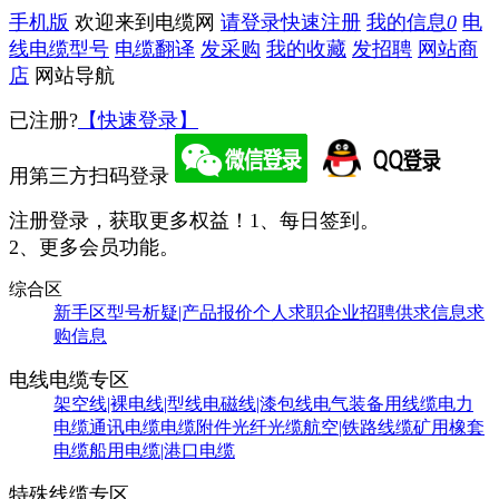
手机版
欢迎来到电缆网
请登录
快速注册
我的信息
0
电
线电缆型号
电缆翻译
发采购
我的收藏
发招聘
网站商
店
网站导航
已注册?
【快速登录】
用第三方扫码登录
注册登录，获取更多权益！
1、每日签到。
2、更多会员功能。
综合区
新手区
型号析疑|产品报价
个人求职
企业招聘
供求信息
求
购信息
电线电缆专区
架空线|裸电线|型线
电磁线|漆包线
电气装备用线缆
电力
电缆
通讯电缆
电缆附件
光纤光缆
航空|铁路线缆
矿用橡套
电缆
船用电缆|港口电缆
特殊线缆专区