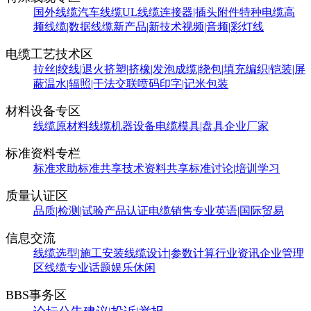
国外线缆
汽车线缆
UL线缆
连接器|插头附件
特种电缆
高
频线缆|数据线缆
新产品|新技术
视频|音频|彩灯线
电缆工艺技术区
拉丝|绞线|退火
挤塑|挤橡|发泡
成缆|绕包|填充
编织|铠装|屏
蔽
温水|辐照|干法交联
喷码印字|记米包装
材料设备专区
线缆原材料
线缆机器设备
电缆模具|盘具
企业厂家
标准资料专栏
标准求助
标准共享
技术资料共享
标准讨论|培训学习
质量认证区
品质|检测|试验
产品认证
电缆销售
专业英语|国际贸易
信息交流
线缆选型|施工安装
线缆设计|参数计算
行业资讯
企业管理
区
线缆专业话题
娱乐休闲
BBS事务区