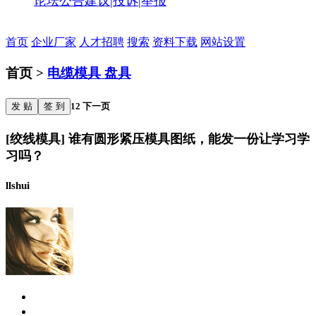
论坛公告
建议|投诉|举报
首页
企业厂家
人才招聘
搜索
资料下载
网站设置
首页 >
电缆模具 盘具
发 贴
签 到
1
2
下一页
[绞线模具] 谁有圆形紧压模具图纸，能发一份让学习学
习吗？
llshui