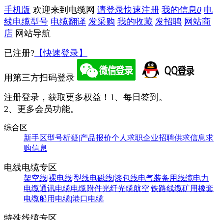
手机版
欢迎来到电缆网
请登录
快速注册
我的信息
0
电
线电缆型号
电缆翻译
发采购
我的收藏
发招聘
网站商
店
网站导航
已注册?
【快速登录】
用第三方扫码登录
注册登录，获取更多权益！
1、每日签到。
2、更多会员功能。
综合区
新手区
型号析疑|产品报价
个人求职
企业招聘
供求信息
求
购信息
电线电缆专区
架空线|裸电线|型线
电磁线|漆包线
电气装备用线缆
电力
电缆
通讯电缆
电缆附件
光纤光缆
航空|铁路线缆
矿用橡套
电缆
船用电缆|港口电缆
特殊线缆专区