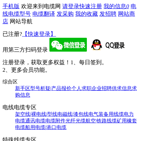
手机版
欢迎来到电缆网
请登录
快速注册
我的信息
0
电
线电缆型号
电缆翻译
发采购
我的收藏
发招聘
网站商
店
网站导航
已注册?
【快速登录】
用第三方扫码登录
注册登录，获取更多权益！
1、每日签到。
2、更多会员功能。
综合区
新手区
型号析疑|产品报价
个人求职
企业招聘
供求信息
求
购信息
电线电缆专区
架空线|裸电线|型线
电磁线|漆包线
电气装备用线缆
电力
电缆
通讯电缆
电缆附件
光纤光缆
航空|铁路线缆
矿用橡套
电缆
船用电缆|港口电缆
特殊线缆专区