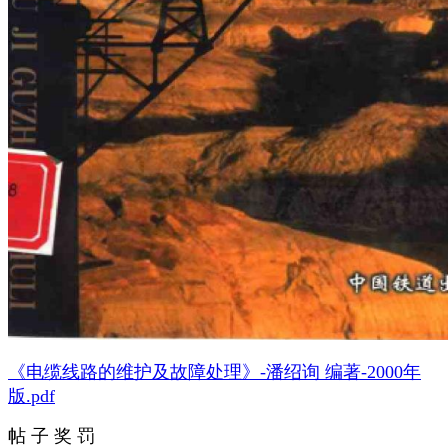
《电缆线路的维护及故障处理》-潘绍询 编著-2000年
版.pdf
帖 子 奖 罚