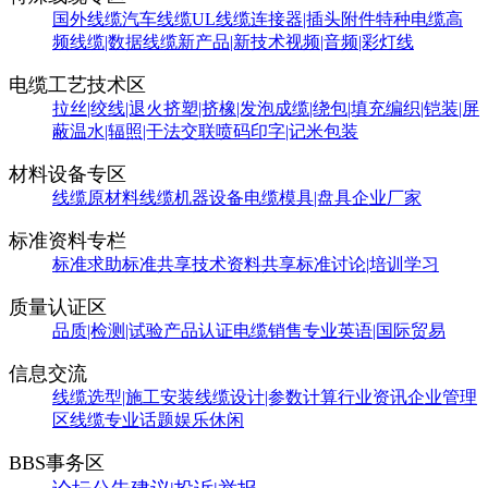
国外线缆
汽车线缆
UL线缆
连接器|插头附件
特种电缆
高
频线缆|数据线缆
新产品|新技术
视频|音频|彩灯线
电缆工艺技术区
拉丝|绞线|退火
挤塑|挤橡|发泡
成缆|绕包|填充
编织|铠装|屏
蔽
温水|辐照|干法交联
喷码印字|记米包装
材料设备专区
线缆原材料
线缆机器设备
电缆模具|盘具
企业厂家
标准资料专栏
标准求助
标准共享
技术资料共享
标准讨论|培训学习
质量认证区
品质|检测|试验
产品认证
电缆销售
专业英语|国际贸易
信息交流
线缆选型|施工安装
线缆设计|参数计算
行业资讯
企业管理
区
线缆专业话题
娱乐休闲
BBS事务区