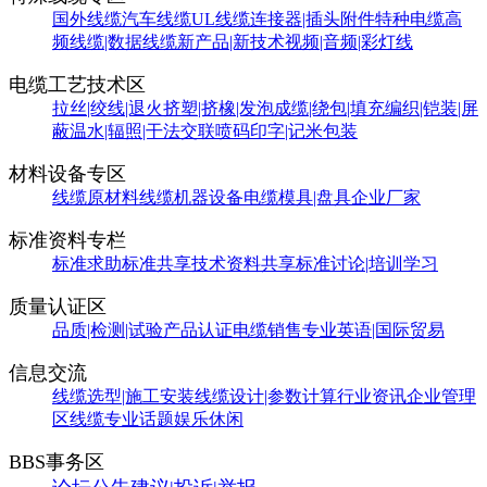
国外线缆
汽车线缆
UL线缆
连接器|插头附件
特种电缆
高
频线缆|数据线缆
新产品|新技术
视频|音频|彩灯线
电缆工艺技术区
拉丝|绞线|退火
挤塑|挤橡|发泡
成缆|绕包|填充
编织|铠装|屏
蔽
温水|辐照|干法交联
喷码印字|记米包装
材料设备专区
线缆原材料
线缆机器设备
电缆模具|盘具
企业厂家
标准资料专栏
标准求助
标准共享
技术资料共享
标准讨论|培训学习
质量认证区
品质|检测|试验
产品认证
电缆销售
专业英语|国际贸易
信息交流
线缆选型|施工安装
线缆设计|参数计算
行业资讯
企业管理
区
线缆专业话题
娱乐休闲
BBS事务区