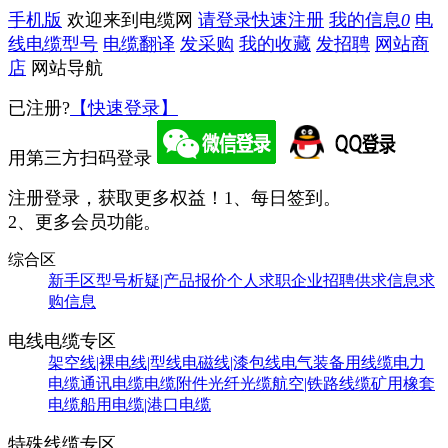
手机版
欢迎来到电缆网
请登录
快速注册
我的信息
0
电
线电缆型号
电缆翻译
发采购
我的收藏
发招聘
网站商
店
网站导航
已注册?
【快速登录】
用第三方扫码登录
注册登录，获取更多权益！
1、每日签到。
2、更多会员功能。
综合区
新手区
型号析疑|产品报价
个人求职
企业招聘
供求信息
求
购信息
电线电缆专区
架空线|裸电线|型线
电磁线|漆包线
电气装备用线缆
电力
电缆
通讯电缆
电缆附件
光纤光缆
航空|铁路线缆
矿用橡套
电缆
船用电缆|港口电缆
特殊线缆专区