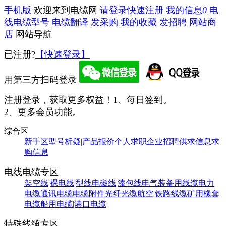
手机版
欢迎来到电缆网
请登录
快速注册
我的信息
0
电
线电缆型号
电缆翻译
发采购
我的收藏
发招聘
网站商
店
网站导航
已注册?
【快速登录】
用第三方扫码登录
注册登录，获取更多权益！
1、每日签到。
2、更多会员功能。
综合区
新手区
型号析疑|产品报价
个人求职
企业招聘
供求信息
求
购信息
电线电缆专区
架空线|裸电线|型线
电磁线|漆包线
电气装备用线缆
电力
电缆
通讯电缆
电缆附件
光纤光缆
航空|铁路线缆
矿用橡套
电缆
船用电缆|港口电缆
特殊线缆专区