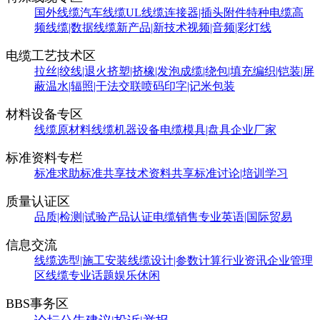
国外线缆
汽车线缆
UL线缆
连接器|插头附件
特种电缆
高
频线缆|数据线缆
新产品|新技术
视频|音频|彩灯线
电缆工艺技术区
拉丝|绞线|退火
挤塑|挤橡|发泡
成缆|绕包|填充
编织|铠装|屏
蔽
温水|辐照|干法交联
喷码印字|记米包装
材料设备专区
线缆原材料
线缆机器设备
电缆模具|盘具
企业厂家
标准资料专栏
标准求助
标准共享
技术资料共享
标准讨论|培训学习
质量认证区
品质|检测|试验
产品认证
电缆销售
专业英语|国际贸易
信息交流
线缆选型|施工安装
线缆设计|参数计算
行业资讯
企业管理
区
线缆专业话题
娱乐休闲
BBS事务区