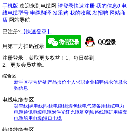
手机版
欢迎来到电缆网
请登录
快速注册
我的信息
0
电
线电缆型号
电缆翻译
发采购
我的收藏
发招聘
网站商
店
网站导航
已注册?
【快速登录】
用第三方扫码登录
注册登录，获取更多权益！
1、每日签到。
2、更多会员功能。
综合区
新手区
型号析疑|产品报价
个人求职
企业招聘
供求信息
求
购信息
电线电缆专区
架空线|裸电线|型线
电磁线|漆包线
电气装备用线缆
电力
电缆
通讯电缆
电缆附件
光纤光缆
航空|铁路线缆
矿用橡套
电缆
船用电缆|港口电缆
特殊线缆专区