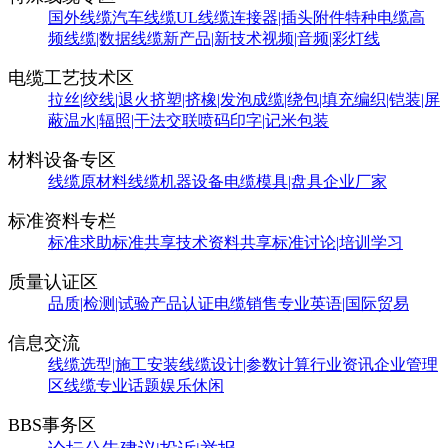
国外线缆
汽车线缆
UL线缆
连接器|插头附件
特种电缆
高
频线缆|数据线缆
新产品|新技术
视频|音频|彩灯线
电缆工艺技术区
拉丝|绞线|退火
挤塑|挤橡|发泡
成缆|绕包|填充
编织|铠装|屏
蔽
温水|辐照|干法交联
喷码印字|记米包装
材料设备专区
线缆原材料
线缆机器设备
电缆模具|盘具
企业厂家
标准资料专栏
标准求助
标准共享
技术资料共享
标准讨论|培训学习
质量认证区
品质|检测|试验
产品认证
电缆销售
专业英语|国际贸易
信息交流
线缆选型|施工安装
线缆设计|参数计算
行业资讯
企业管理
区
线缆专业话题
娱乐休闲
BBS事务区