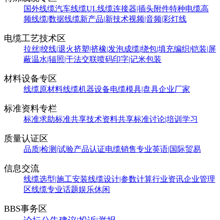
国外线缆
汽车线缆
UL线缆
连接器|插头附件
特种电缆
高
频线缆|数据线缆
新产品|新技术
视频|音频|彩灯线
电缆工艺技术区
拉丝|绞线|退火
挤塑|挤橡|发泡
成缆|绕包|填充
编织|铠装|屏
蔽
温水|辐照|干法交联
喷码印字|记米包装
材料设备专区
线缆原材料
线缆机器设备
电缆模具|盘具
企业厂家
标准资料专栏
标准求助
标准共享
技术资料共享
标准讨论|培训学习
质量认证区
品质|检测|试验
产品认证
电缆销售
专业英语|国际贸易
信息交流
线缆选型|施工安装
线缆设计|参数计算
行业资讯
企业管理
区
线缆专业话题
娱乐休闲
BBS事务区