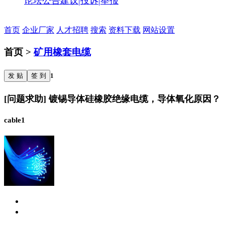
论坛公告
建议|投诉|举报
首页
企业厂家
人才招聘
搜索
资料下载
网站设置
首页 >
矿用橡套电缆
发 贴
签 到
1
[问题求助] 镀锡导体硅橡胶绝缘电缆，导体氧化原因？
cable1