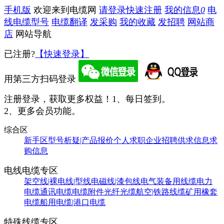
手机版
欢迎来到电缆网
请登录
快速注册
我的信息
0
电
线电缆型号
电缆翻译
发采购
我的收藏
发招聘
网站商
店
网站导航
已注册?
【快速登录】
用第三方扫码登录
注册登录，获取更多权益！
1、每日签到。
2、更多会员功能。
综合区
新手区
型号析疑|产品报价
个人求职
企业招聘
供求信息
求
购信息
电线电缆专区
架空线|裸电线|型线
电磁线|漆包线
电气装备用线缆
电力
电缆
通讯电缆
电缆附件
光纤光缆
航空|铁路线缆
矿用橡套
电缆
船用电缆|港口电缆
特殊线缆专区