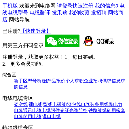
手机版
欢迎来到电缆网
请登录
快速注册
我的信息
0
电
线电缆型号
电缆翻译
发采购
我的收藏
发招聘
网站商
店
网站导航
已注册?
【快速登录】
用第三方扫码登录
注册登录，获取更多权益！
1、每日签到。
2、更多会员功能。
综合区
新手区
型号析疑|产品报价
个人求职
企业招聘
供求信息
求
购信息
电线电缆专区
架空线|裸电线|型线
电磁线|漆包线
电气装备用线缆
电力
电缆
通讯电缆
电缆附件
光纤光缆
航空|铁路线缆
矿用橡套
电缆
船用电缆|港口电缆
特殊线缆专区