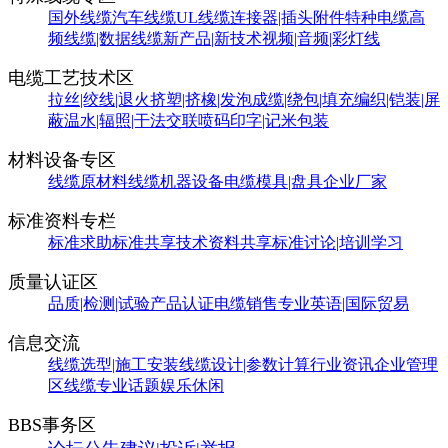
国外线缆
汽车线缆
UL线缆
连接器|插头附件
特种电缆
高
频线缆|数据线缆
新产品|新技术
视频|音频|彩灯线
电缆工艺技术区
拉丝|绞线|退火
挤塑|挤橡|发泡
成缆|绕包|填充
编织|铠装|屏
蔽
温水|辐照|干法交联
喷码印字|记米包装
材料设备专区
线缆原材料
线缆机器设备
电缆模具|盘具
企业厂家
标准资料专栏
标准求助
标准共享
技术资料共享
标准讨论|培训学习
质量认证区
品质|检测|试验
产品认证
电缆销售
专业英语|国际贸易
信息交流
线缆选型|施工安装
线缆设计|参数计算
行业资讯
企业管理
区
线缆专业话题
娱乐休闲
BBS事务区