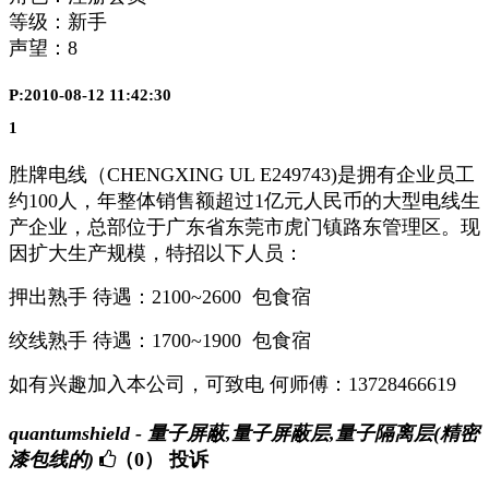
等级：新手
声望：
8
P:2010-08-12 11:42:30
1
胜牌电线（CHENGXING UL E249743)是拥有企业员工
约
100
人，年整体销售额超过
1
亿元人民币的大型电线生
产企业，总部位于广东省东莞市虎门镇路东管理区。现
因扩大生产规模，特招以下人员：
押出熟手 待遇：2100~2600 包食宿
绞线熟手 待遇：1700~1900 包食宿
如有兴趣加入本公司，可致电 何师傅：13728466619
quantumshield - 量子屏蔽,量子屏蔽层,量子隔离层(精密
漆包线的)
（0）
投诉