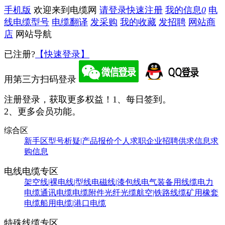
手机版
欢迎来到电缆网
请登录
快速注册
我的信息
0
电
线电缆型号
电缆翻译
发采购
我的收藏
发招聘
网站商
店
网站导航
已注册?
【快速登录】
用第三方扫码登录
注册登录，获取更多权益！
1、每日签到。
2、更多会员功能。
综合区
新手区
型号析疑|产品报价
个人求职
企业招聘
供求信息
求
购信息
电线电缆专区
架空线|裸电线|型线
电磁线|漆包线
电气装备用线缆
电力
电缆
通讯电缆
电缆附件
光纤光缆
航空|铁路线缆
矿用橡套
电缆
船用电缆|港口电缆
特殊线缆专区