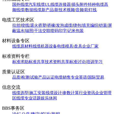
国外线缆
汽车线缆
UL线缆
连接器|插头附件
特种电缆
高
频线缆|数据线缆
新产品|新技术
视频|音频|彩灯线
电缆工艺技术区
拉丝|绞线|退火
挤塑|挤橡|发泡
成缆|绕包|填充
编织|铠装|屏
蔽
温水|辐照|干法交联
喷码印字|记米包装
材料设备专区
线缆原材料
线缆机器设备
电缆模具|盘具
企业厂家
标准资料专栏
标准求助
标准共享
技术资料共享
标准讨论|培训学习
质量认证区
品质|检测|试验
产品认证
电缆销售
专业英语|国际贸易
信息交流
线缆选型|施工安装
线缆设计|参数计算
行业资讯
企业管理
区
线缆专业话题
娱乐休闲
BBS事务区