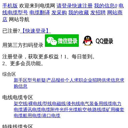
手机版
欢迎来到电缆网
请登录
快速注册
我的信息
0
电
线电缆型号
电缆翻译
发采购
我的收藏
发招聘
网站商
店
网站导航
已注册?
【快速登录】
用第三方扫码登录
注册登录，获取更多权益！
1、每日签到。
2、更多会员功能。
综合区
新手区
型号析疑|产品报价
个人求职
企业招聘
供求信息
求
购信息
电线电缆专区
架空线|裸电线|型线
电磁线|漆包线
电气装备用线缆
电力
电缆
通讯电缆
电缆附件
光纤光缆
航空|铁路线缆
矿用橡套
电缆
船用电缆|港口电缆
特殊线缆专区