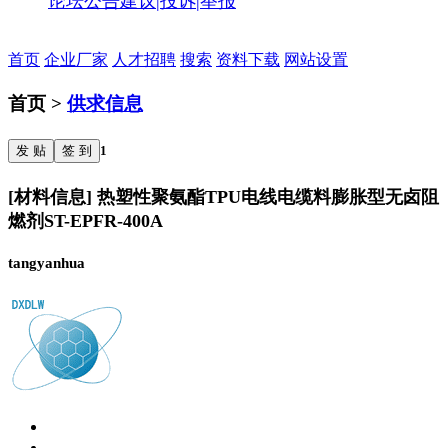
论坛公告
建议|投诉|举报
首页
企业厂家
人才招聘
搜索
资料下载
网站设置
首页 >
供求信息
发 贴
签 到
1
[材料信息] 热塑性聚氨酯TPU电线电缆料膨胀型无卤阻
燃剂ST-EPFR-400A
tangyanhua