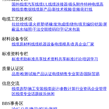
国外线缆
汽车线缆
UL线缆
连接器|插头附件
特种电缆
高
频线缆|数据线缆
新产品|新技术
视频|音频|彩灯线
电缆工艺技术区
拉丝|绞线|退火
挤塑|挤橡|发泡
成缆|绕包|填充
编织|铠装|屏
蔽
温水|辐照|干法交联
喷码印字|记米包装
材料设备专区
线缆原材料
线缆机器设备
电缆模具|盘具
企业厂家
标准资料专栏
标准求助
标准共享
技术资料共享
标准讨论|培训学习
质量认证区
品质|检测|试验
产品认证
电缆销售
专业英语|国际贸易
信息交流
线缆选型|施工安装
线缆设计|参数计算
行业资讯
企业管理
区
线缆专业话题
娱乐休闲
BBS事务区