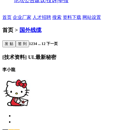
论坛公告
建议|投诉|举报
首页
企业厂家
人才招聘
搜索
资料下载
网站设置
首页 >
国外线缆
发 贴
签 到
1
2
3
4
...
12
下一页
[技术资料] UL最新秘密
李小龍