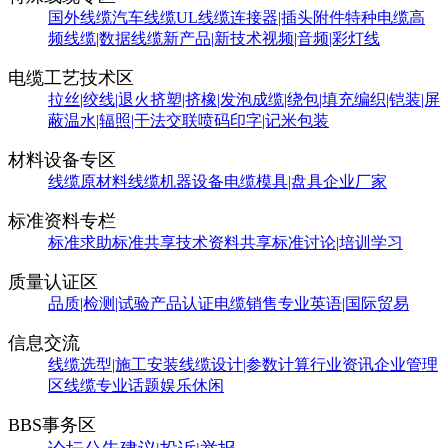
国外线缆
汽车线缆
UL线缆
连接器|插头附件
特种电缆
高
频线缆|数据线缆
新产品|新技术
视频|音频|彩灯线
电缆工艺技术区
拉丝|绞线|退火
挤塑|挤橡|发泡
成缆|绕包|填充
编织|铠装|屏
蔽
温水|辐照|干法交联
喷码印字|记米包装
材料设备专区
线缆原材料
线缆机器设备
电缆模具|盘具
企业厂家
标准资料专栏
标准求助
标准共享
技术资料共享
标准讨论|培训学习
质量认证区
品质|检测|试验
产品认证
电缆销售
专业英语|国际贸易
信息交流
线缆选型|施工安装
线缆设计|参数计算
行业资讯
企业管理
区
线缆专业话题
娱乐休闲
BBS事务区