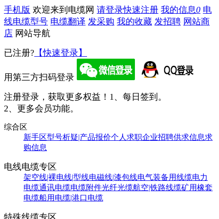
手机版
欢迎来到电缆网
请登录
快速注册
我的信息
0
电
线电缆型号
电缆翻译
发采购
我的收藏
发招聘
网站商
店
网站导航
已注册?
【快速登录】
用第三方扫码登录
注册登录，获取更多权益！
1、每日签到。
2、更多会员功能。
综合区
新手区
型号析疑|产品报价
个人求职
企业招聘
供求信息
求
购信息
电线电缆专区
架空线|裸电线|型线
电磁线|漆包线
电气装备用线缆
电力
电缆
通讯电缆
电缆附件
光纤光缆
航空|铁路线缆
矿用橡套
电缆
船用电缆|港口电缆
特殊线缆专区