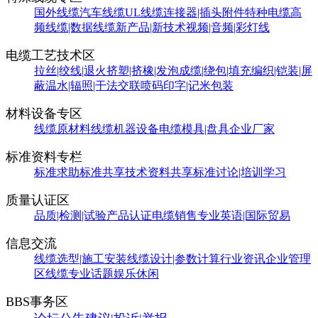
国外线缆
汽车线缆
UL线缆
连接器|插头附件
特种电缆
高
频线缆|数据线缆
新产品|新技术
视频|音频|彩灯线
电缆工艺技术区
拉丝|绞线|退火
挤塑|挤橡|发泡
成缆|绕包|填充
编织|铠装|屏
蔽
温水|辐照|干法交联
喷码印字|记米包装
材料设备专区
线缆原材料
线缆机器设备
电缆模具|盘具
企业厂家
标准资料专栏
标准求助
标准共享
技术资料共享
标准讨论|培训学习
质量认证区
品质|检测|试验
产品认证
电缆销售
专业英语|国际贸易
信息交流
线缆选型|施工安装
线缆设计|参数计算
行业资讯
企业管理
区
线缆专业话题
娱乐休闲
BBS事务区