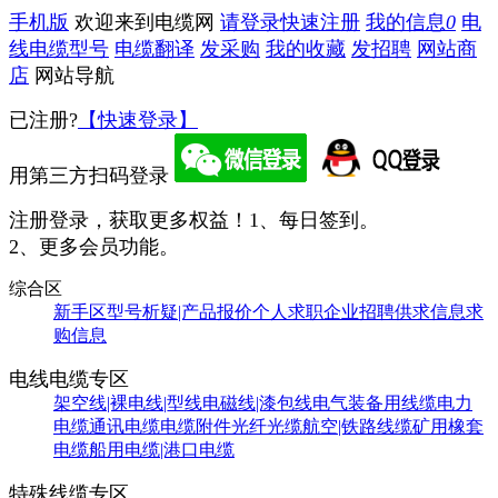
手机版
欢迎来到电缆网
请登录
快速注册
我的信息
0
电
线电缆型号
电缆翻译
发采购
我的收藏
发招聘
网站商
店
网站导航
已注册?
【快速登录】
用第三方扫码登录
注册登录，获取更多权益！
1、每日签到。
2、更多会员功能。
综合区
新手区
型号析疑|产品报价
个人求职
企业招聘
供求信息
求
购信息
电线电缆专区
架空线|裸电线|型线
电磁线|漆包线
电气装备用线缆
电力
电缆
通讯电缆
电缆附件
光纤光缆
航空|铁路线缆
矿用橡套
电缆
船用电缆|港口电缆
特殊线缆专区