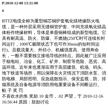
P:2010-12-08 13:21:00
4
BTTZ电缆全称为重型铜芯铜护套氧化镁绝缘防火电
缆，是一种外层采用无缝铜管护套、中间充填氧化镁晶
体粉作绝缘材料，导体是单股铜棒组成的新型电缆。它
具有耐高温、防火、防爆、不燃烧(250℃时可连续长时
间运行，1000℃极限状态下也可作30min的短时间运
行)。且载流量大、外径小、机械强度高、使用寿命
长，一般不需要独立接地导线的特点。因此被广泛应用
于核电站、冶金、化工、矿井、制窑等危险、恶劣、高
温环境。近年来也逐渐应用于高层建筑、机场、码头、
地下铁道等场所，用以保障在火灾情况下消防水泵、消
防电梯、局部照明、应急疏散指示、保安监视，防、排
烟系统及自备电源等消防用电重要设备不间断运行。
帖 子 奖 罚
不喜欢水的鱼 奖励 10 金币，.02 声望，于 2010-12-16
16:56:44 原因：鼓励讨论