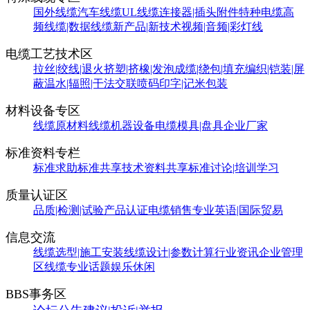
国外线缆
汽车线缆
UL线缆
连接器|插头附件
特种电缆
高
频线缆|数据线缆
新产品|新技术
视频|音频|彩灯线
电缆工艺技术区
拉丝|绞线|退火
挤塑|挤橡|发泡
成缆|绕包|填充
编织|铠装|屏
蔽
温水|辐照|干法交联
喷码印字|记米包装
材料设备专区
线缆原材料
线缆机器设备
电缆模具|盘具
企业厂家
标准资料专栏
标准求助
标准共享
技术资料共享
标准讨论|培训学习
质量认证区
品质|检测|试验
产品认证
电缆销售
专业英语|国际贸易
信息交流
线缆选型|施工安装
线缆设计|参数计算
行业资讯
企业管理
区
线缆专业话题
娱乐休闲
BBS事务区