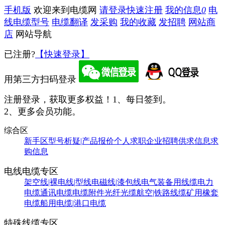
手机版
欢迎来到电缆网
请登录
快速注册
我的信息
0
电
线电缆型号
电缆翻译
发采购
我的收藏
发招聘
网站商
店
网站导航
已注册?
【快速登录】
用第三方扫码登录
注册登录，获取更多权益！
1、每日签到。
2、更多会员功能。
综合区
新手区
型号析疑|产品报价
个人求职
企业招聘
供求信息
求
购信息
电线电缆专区
架空线|裸电线|型线
电磁线|漆包线
电气装备用线缆
电力
电缆
通讯电缆
电缆附件
光纤光缆
航空|铁路线缆
矿用橡套
电缆
船用电缆|港口电缆
特殊线缆专区