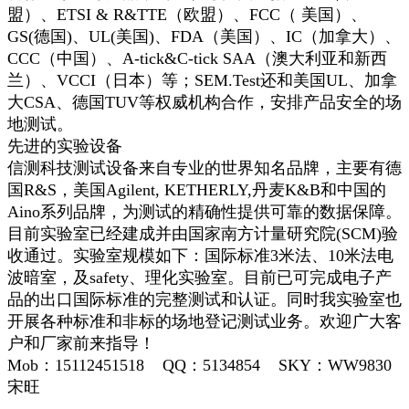
盟）、ETSI & R&TTE（欧盟）、FCC（ 美国）、
GS(德国)、UL(美国)、FDA（美国）、IC（加拿大）、
CCC（中国）、A-tick&C-tick SAA（澳大利亚和新西
兰）、VCCI（日本）等；SEM.Test还和美国UL、加拿
大CSA、德国TUV等权威机构合作，安排产品安全的场
地测试。
先进的实验设备
信测科技测试设备来自专业的世界知名品牌，主要有德
国R&S，美国Agilent, KETHERLY,丹麦K&B和中国的
Aino系列品牌，为测试的精确性提供可靠的数据保障。
目前实验室已经建成并由国家南方计量研究院(SCM)验
收通过。实验室规模如下：国际标准3米法、10米法电
波暗室，及safety、理化实验室。目前已可完成电子产
品的出口国际标准的完整测试和认证。同时我实验室也
开展各种标准和非标的场地登记测试业务。欢迎广大客
户和厂家前来指导！
Mob：15112451518 QQ：5134854 SKY：WW9830
宋旺