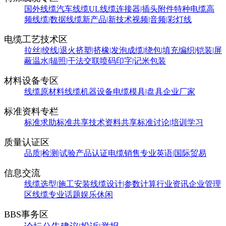
国外线缆
汽车线缆
UL线缆
连接器|插头附件
特种电缆
高
频线缆|数据线缆
新产品|新技术
视频|音频|彩灯线
电缆工艺技术区
拉丝|绞线|退火
挤塑|挤橡|发泡
成缆|绕包|填充
编织|铠装|屏
蔽
温水|辐照|干法交联
喷码印字|记米包装
材料设备专区
线缆原材料
线缆机器设备
电缆模具|盘具
企业厂家
标准资料专栏
标准求助
标准共享
技术资料共享
标准讨论|培训学习
质量认证区
品质|检测|试验
产品认证
电缆销售
专业英语|国际贸易
信息交流
线缆选型|施工安装
线缆设计|参数计算
行业资讯
企业管理
区
线缆专业话题
娱乐休闲
BBS事务区