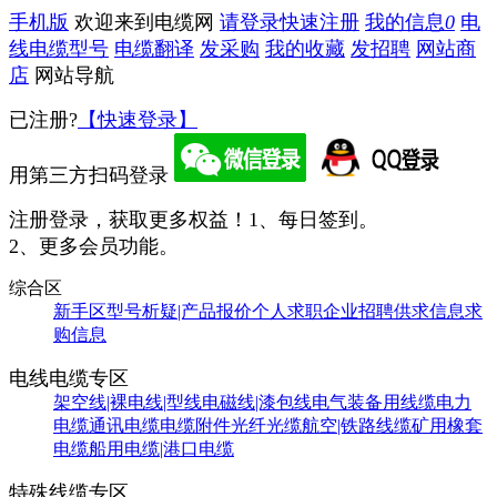
手机版
欢迎来到电缆网
请登录
快速注册
我的信息
0
电
线电缆型号
电缆翻译
发采购
我的收藏
发招聘
网站商
店
网站导航
已注册?
【快速登录】
用第三方扫码登录
注册登录，获取更多权益！
1、每日签到。
2、更多会员功能。
综合区
新手区
型号析疑|产品报价
个人求职
企业招聘
供求信息
求
购信息
电线电缆专区
架空线|裸电线|型线
电磁线|漆包线
电气装备用线缆
电力
电缆
通讯电缆
电缆附件
光纤光缆
航空|铁路线缆
矿用橡套
电缆
船用电缆|港口电缆
特殊线缆专区