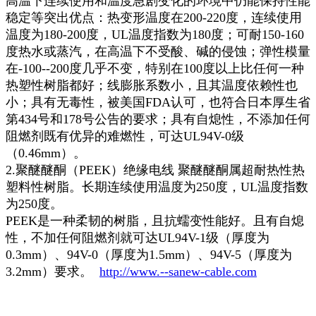
高温下连续使用和温度急剧变化的环境中仍能保持性能
稳定等突出优点：热变形温度在200-220度，连续使用
温度为180-200度，UL温度指数为180度；可耐150-160
度热水或蒸汽，在高温下不受酸、碱的侵蚀；弹性模量
在-100--200度几乎不变，特别在100度以上比任何一种
热塑性树脂都好；线膨胀系数小，且其温度依赖性也
小；具有无毒性，被美国FDA认可，也符合日本厚生省
第434号和178号公告的要求；具有自熄性，不添加任何
阻燃剂既有优异的难燃性，可达UL94V-0级
（0.46mm）。
2.聚醚醚酮（PEEK）绝缘电线 聚醚醚酮属超耐热性热
塑料性树脂。长期连续使用温度为250度，UL温度指数
为250度。
PEEK是一种柔韧的树脂，且抗蠕变性能好。且有自熄
性，不加任何阻燃剂就可达UL94V-1级（厚度为
0.3mm）、94V-0（厚度为1.5mm）、94V-5（厚度为
3.2mm）要求。
http://www.--sanew-cable.com