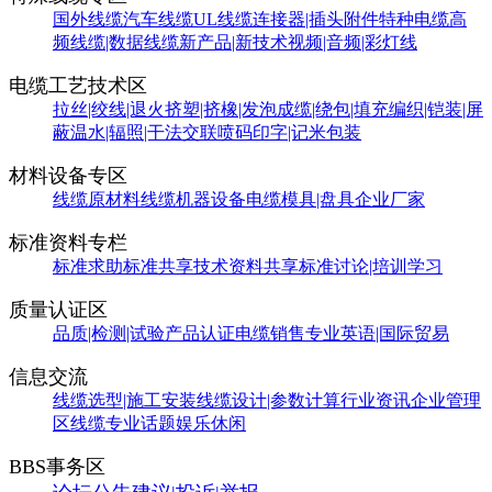
国外线缆
汽车线缆
UL线缆
连接器|插头附件
特种电缆
高
频线缆|数据线缆
新产品|新技术
视频|音频|彩灯线
电缆工艺技术区
拉丝|绞线|退火
挤塑|挤橡|发泡
成缆|绕包|填充
编织|铠装|屏
蔽
温水|辐照|干法交联
喷码印字|记米包装
材料设备专区
线缆原材料
线缆机器设备
电缆模具|盘具
企业厂家
标准资料专栏
标准求助
标准共享
技术资料共享
标准讨论|培训学习
质量认证区
品质|检测|试验
产品认证
电缆销售
专业英语|国际贸易
信息交流
线缆选型|施工安装
线缆设计|参数计算
行业资讯
企业管理
区
线缆专业话题
娱乐休闲
BBS事务区