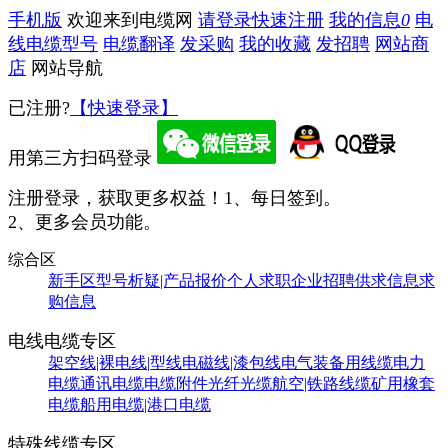
手机版
欢迎来到电缆网
请登录
快速注册
我的信息
0
电
线电缆型号
电缆翻译
发采购
我的收藏
发招聘
网站商
店
网站导航
已注册?
【快速登录】
用第三方扫码登录
注册登录，获取更多权益！
1、每日签到。
2、更多会员功能。
综合区
新手区
型号析疑|产品报价
个人求职
企业招聘
供求信息
求
购信息
电线电缆专区
架空线|裸电线|型线
电磁线|漆包线
电气装备用线缆
电力
电缆
通讯电缆
电缆附件
光纤光缆
航空|铁路线缆
矿用橡套
电缆
船用电缆|港口电缆
特殊线缆专区