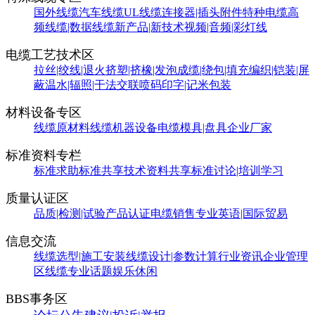
国外线缆
汽车线缆
UL线缆
连接器|插头附件
特种电缆
高
频线缆|数据线缆
新产品|新技术
视频|音频|彩灯线
电缆工艺技术区
拉丝|绞线|退火
挤塑|挤橡|发泡
成缆|绕包|填充
编织|铠装|屏
蔽
温水|辐照|干法交联
喷码印字|记米包装
材料设备专区
线缆原材料
线缆机器设备
电缆模具|盘具
企业厂家
标准资料专栏
标准求助
标准共享
技术资料共享
标准讨论|培训学习
质量认证区
品质|检测|试验
产品认证
电缆销售
专业英语|国际贸易
信息交流
线缆选型|施工安装
线缆设计|参数计算
行业资讯
企业管理
区
线缆专业话题
娱乐休闲
BBS事务区