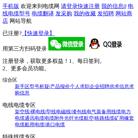
手机版
欢迎来到电缆网
请登录
快速注册
我的信息
0
电
线电缆型号
电缆翻译
发采购
我的收藏
发招聘
网站商
店
网站导航
已注册?
【快速登录】
用第三方扫码登录
注册登录，获取更多权益！
1、每日签到。
2、更多会员功能。
综合区
新手区
型号析疑|产品报价
个人求职
企业招聘
供求信息
求
购信息
电线电缆专区
架空线|裸电线|型线
电磁线|漆包线
电气装备用线缆
电力
电缆
通讯电缆
电缆附件
光纤光缆
航空|铁路线缆
矿用橡套
电缆
船用电缆|港口电缆
特殊线缆专区