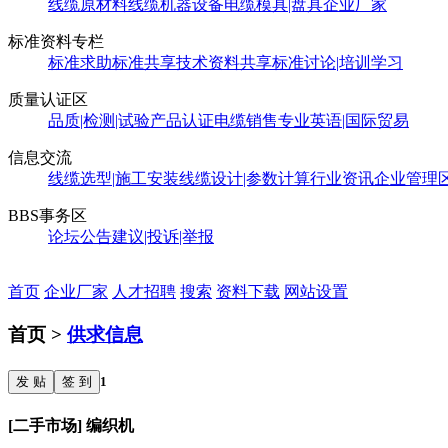
线缆原材料
线缆机器设备
电缆模具|盘具
企业厂家
标准资料专栏
标准求助
标准共享
技术资料共享
标准讨论|培训学习
质量认证区
品质|检测|试验
产品认证
电缆销售
专业英语|国际贸易
信息交流
线缆选型|施工安装
线缆设计|参数计算
行业资讯
企业管理
BBS事务区
论坛公告
建议|投诉|举报
首页
企业厂家
人才招聘
搜索
资料下载
网站设置
首页 >
供求信息
发 贴
签 到
1
[二手市场] 编织机