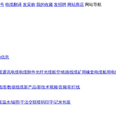
号
电缆翻译
发采购
我的收藏
发招聘
网站商店
网站导航
购信息
缆
通讯电缆
电缆附件
光纤光缆
航空|铁路线缆
矿用橡套电缆
船用电
线缆|数据线缆
新产品|新技术
视频|音频|彩灯线
蔽
温水|辐照|干法交联
喷码印字|记米包装