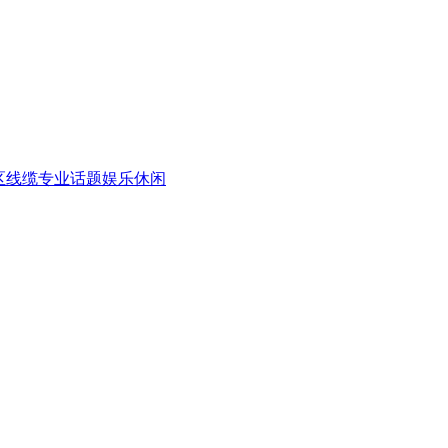
区
线缆专业话题
娱乐休闲