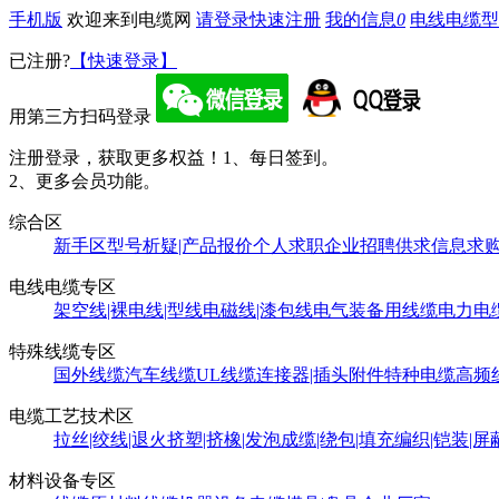
手机版
欢迎来到电缆网
请登录
快速注册
我的信息
0
电线电缆型
已注册?
【快速登录】
用第三方扫码登录
注册登录，获取更多权益！
1、每日签到。
2、更多会员功能。
综合区
新手区
型号析疑|产品报价
个人求职
企业招聘
供求信息
求
电线电缆专区
架空线|裸电线|型线
电磁线|漆包线
电气装备用线缆
电力电
特殊线缆专区
国外线缆
汽车线缆
UL线缆
连接器|插头附件
特种电缆
高频
电缆工艺技术区
拉丝|绞线|退火
挤塑|挤橡|发泡
成缆|绕包|填充
编织|铠装|屏
材料设备专区