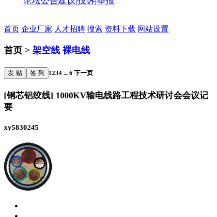
论坛公告
建议|投诉|举报
首页
企业厂家
人才招聘
搜索
资料下载
网站设置
首页 >
架空线 裸电线
发 贴
签 到
1
2
3
4
...
6
下一页
[钢芯铝绞线] 1000KV输电线路工程技术研讨会会议记
要
xy5830245