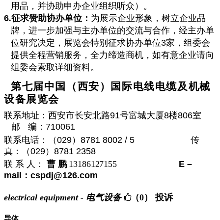
用品，并协助申办企业组织听众）。
6
.
征求赞助协办单位：
为展示企业形象，树立企业品
牌，进一步加强与主办单位的交流与合作，经主办单
位研究决定，展览会特别征求协办单位
3
家，组委会
提供全程营销服务，全力缔造商机，如有意企业请向
组委会索取详细资料。
第七届中国（西安）国际电线电缆及机械
设备展览会
联系地址：西安市长安北路
91
号富城大厦
8
楼
806
室
邮
编：
710061
联系电话：
（
029
）
8781 8002 / 5
传
真：
（
029
）
8781 2358
联
系
人：
曹
鹏
13186127155
E –
mail
：
cspdj@126.com
electrical equipment - 电气设备
（0）
投诉
导体