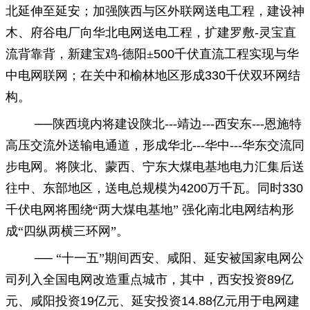
北延伸至延安；加强陕西与区外联网送电工程，建设神
木、府谷电厂向华北电网送电工程，扩建罗敷
-
灵宝直
流背靠背，新建宝鸡
-
德阳±
500
千伏直流工程实现与华
中电网联网；在关中和榆林地区形成
330
千伏双环网结
构。
──陕西境内将建设陕北
---
靖边
---
西安东
---
恩施特
高压交流外送输电通道，形成华北
---
华中
---
华东交流同
步电网。将陕北、蒙西、宁东大煤电基地电力汇集后送
往中、东部地区，送电总规模为
4200
万千瓦。同时
330
千伏电网将围绕“两大煤电基地” 强化南北电网结构形
成“四纵两横三环网”。
── “十一五”期间西安、咸阳、延安被国家电网公
司列入全国电网改造重点城市，其中，西安投资
89
亿
元、咸阳投资
19
亿元、延安投资
14.88
亿元用于电网建