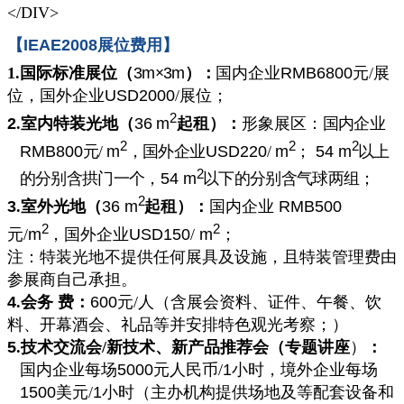
</DIV>
【
IEAE2008
展位费用】
1.国际标准展位（
3m
×
3m
）
：
国内企业
RMB6800
元
/
展
位，国外企业
USD2000
/
展位；
2
2
.
室内特装光地（
36
m
起租）：
形象展区：
国内企业
2
2
2
RMB800
元
/
m
，国外企业
USD220
/
m
；
54 m
以上
2
的分别含拱门一个，
54 m
以下的分别含气球两组；
2
3
.
室外光地（
36 m
起租）：
国内企业
RMB500
2
2
元
/
m
，国外企业
USD150
/
m
；
注：特装光地不提供任何展具及设施，且特装管理费由
参展商自己承担。
4
.
会务 费：
600
元
/
人（含展会资料、证件、午餐、饮
料、开幕酒会、礼品等并安排特色观光考察；）
5
.
技术交流会
/
新技术、新产品推荐会（专题讲座
）
：
国内企业每场
5000
元人民币
/
1
小时，境外企业每场
1500
美元
/
1
小时（主办机构提供场地及等配套设备和