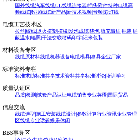
国外线缆
汽车线缆
UL线缆
连接器|插头附件
特种电缆
高
频线缆|数据线缆
新产品|新技术
视频|音频|彩灯线
电缆工艺技术区
拉丝|绞线|退火
挤塑|挤橡|发泡
成缆|绕包|填充
编织|铠装|屏
蔽
温水|辐照|干法交联
喷码印字|记米包装
材料设备专区
线缆原材料
线缆机器设备
电缆模具|盘具
企业厂家
标准资料专栏
标准求助
标准共享
技术资料共享
标准讨论|培训学习
质量认证区
品质|检测|试验
产品认证
电缆销售
专业英语|国际贸易
信息交流
线缆选型|施工安装
线缆设计|参数计算
行业资讯
企业管理
区
线缆专业话题
娱乐休闲
BBS事务区