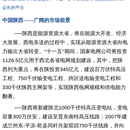
众长的平台
中国陕西——广阔的市场前景
──
陕西
是能源资源大省，将在能源大开发、经济
大发展、西电东送的过程中，实现从能源资源大省向电
力输出大省转变。“十一五”期间，国家电网公司将投资
1126.5
亿元用于西北各省电网规划建设，其中，把陕
西列为重点，将在陕投资
345
亿元，建设百万伏特高压
工程、
750
千伏输变电工程、跨区送电输变电工程和
330
千伏陕西主网架等，实现陕西电网规模和供电能力
翻番。
──陕西将新建陕北
1000
千伏特高压变电站，变电
容量
300
万伏安，建设至晋东南特高压线路；
2007
年建
成兰州东
-
平凉
-
乾县同杆共架双回
750
千伏线路，并向