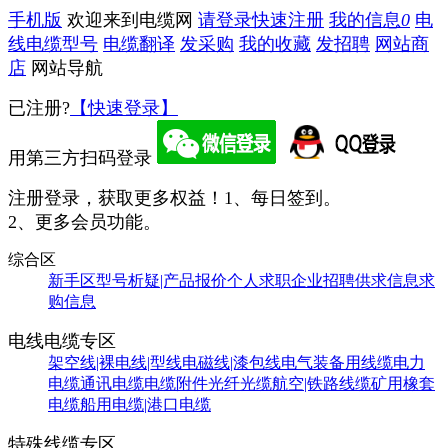
手机版
欢迎来到电缆网
请登录
快速注册
我的信息
0
电
线电缆型号
电缆翻译
发采购
我的收藏
发招聘
网站商
店
网站导航
已注册?
【快速登录】
用第三方扫码登录
注册登录，获取更多权益！
1、每日签到。
2、更多会员功能。
综合区
新手区
型号析疑|产品报价
个人求职
企业招聘
供求信息
求
购信息
电线电缆专区
架空线|裸电线|型线
电磁线|漆包线
电气装备用线缆
电力
电缆
通讯电缆
电缆附件
光纤光缆
航空|铁路线缆
矿用橡套
电缆
船用电缆|港口电缆
特殊线缆专区