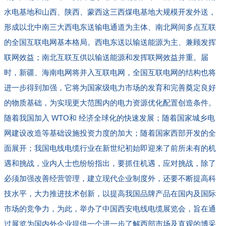
水电基地和山西、陕西、蒙西这三西煤电基地大规模开发外送，
形成以北中南三大西电东送输电通道为主体、南北网间多点互联
的全国互联电网基本格局。西电东送以输送能源为主、兼顾发挥
联网效益；南北互联互供以输送能源和发挥联网效益并重。届
时，新疆、海南电网将并入互联电网，全国互联电网的结构也将
进一步得到加强，它将为国家级电力市场的发育和完善奠定良好
的物质基础，为实现更大范围内的电力资源优化配置创造条件。
随着我国加入
WTO
和 经济全球化的快速发展；随着国家城乡电
网建设改造等基础设施投资力度的加大；随着国家西部开发的全
面展开；我国电线电缆行业在新世纪初始即迎来了前所未有的机
遇和挑战，业内人士也纷纷指出，要抓住机遇，应对挑战，除了
必须加强改善经营管理，建立现代企业制度外，还要不断提高科
技水平，大力推进技术创新，以提高我国品牌产品在国内及国际
市场的竞争力，为此，举办了中国西安电线电缆展览会，旨在通
过展览为国内外企业提供一个进一步了解西部市场及直观的博采