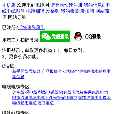
手机版
欢迎来到电缆网
请登录
快速注册
我的信息
0
电
线电缆型号
电缆翻译
发采购
我的收藏
发招聘
网站商
店
网站导航
已注册?
【快速登录】
用第三方扫码登录
注册登录，获取更多权益！
1、每日签到。
2、更多会员功能。
综合区
新手区
型号析疑|产品报价
个人求职
企业招聘
供求信息
求
购信息
电线电缆专区
架空线|裸电线|型线
电磁线|漆包线
电气装备用线缆
电力
电缆
通讯电缆
电缆附件
光纤光缆
航空|铁路线缆
矿用橡套
电缆
船用电缆|港口电缆
特殊线缆专区