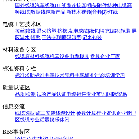
国外线缆
汽车线缆
UL线缆
连接器|插头附件
特种电缆
高
频线缆|数据线缆
新产品|新技术
视频|音频|彩灯线
电缆工艺技术区
拉丝|绞线|退火
挤塑|挤橡|发泡
成缆|绕包|填充
编织|铠装|屏
蔽
温水|辐照|干法交联
喷码印字|记米包装
材料设备专区
线缆原材料
线缆机器设备
电缆模具|盘具
企业厂家
标准资料专栏
标准求助
标准共享
技术资料共享
标准讨论|培训学习
质量认证区
品质|检测|试验
产品认证
电缆销售
专业英语|国际贸易
信息交流
线缆选型|施工安装
线缆设计|参数计算
行业资讯
企业管理
区
线缆专业话题
娱乐休闲
BBS事务区