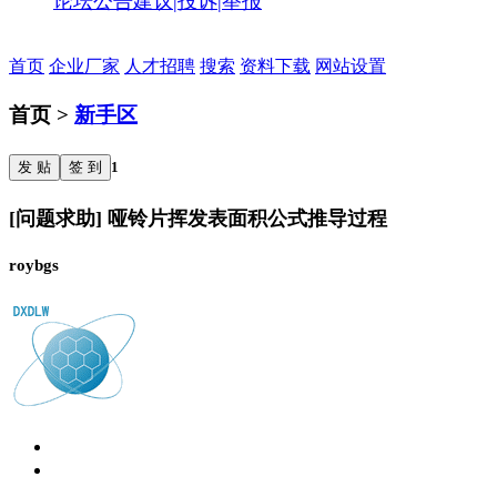
论坛公告
建议|投诉|举报
首页
企业厂家
人才招聘
搜索
资料下载
网站设置
首页 >
新手区
发 贴
签 到
1
[问题求助] 哑铃片挥发表面积公式推导过程
roybgs