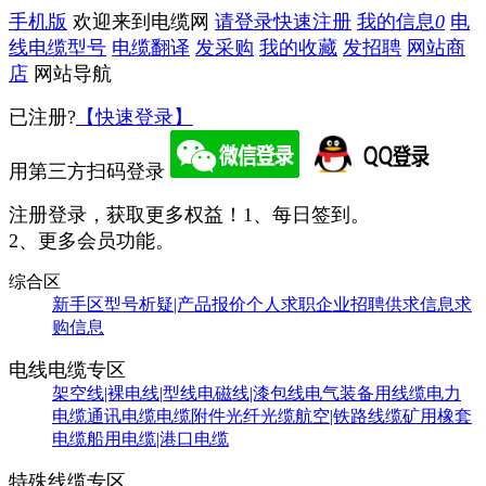
手机版
欢迎来到电缆网
请登录
快速注册
我的信息
0
电
线电缆型号
电缆翻译
发采购
我的收藏
发招聘
网站商
店
网站导航
已注册?
【快速登录】
用第三方扫码登录
注册登录，获取更多权益！
1、每日签到。
2、更多会员功能。
综合区
新手区
型号析疑|产品报价
个人求职
企业招聘
供求信息
求
购信息
电线电缆专区
架空线|裸电线|型线
电磁线|漆包线
电气装备用线缆
电力
电缆
通讯电缆
电缆附件
光纤光缆
航空|铁路线缆
矿用橡套
电缆
船用电缆|港口电缆
特殊线缆专区