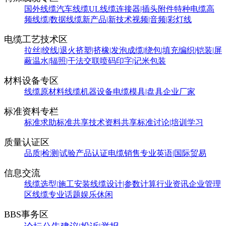
国外线缆
汽车线缆
UL线缆
连接器|插头附件
特种电缆
高
频线缆|数据线缆
新产品|新技术
视频|音频|彩灯线
电缆工艺技术区
拉丝|绞线|退火
挤塑|挤橡|发泡
成缆|绕包|填充
编织|铠装|屏
蔽
温水|辐照|干法交联
喷码印字|记米包装
材料设备专区
线缆原材料
线缆机器设备
电缆模具|盘具
企业厂家
标准资料专栏
标准求助
标准共享
技术资料共享
标准讨论|培训学习
质量认证区
品质|检测|试验
产品认证
电缆销售
专业英语|国际贸易
信息交流
线缆选型|施工安装
线缆设计|参数计算
行业资讯
企业管理
区
线缆专业话题
娱乐休闲
BBS事务区