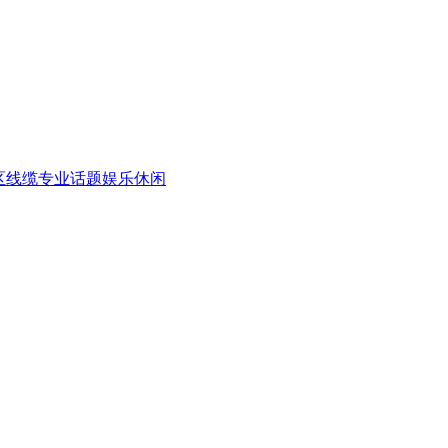
区
线缆专业话题
娱乐休闲