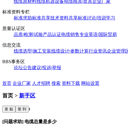
线缆原材料
线缆机器设备
电缆模具|盘具
企业厂家
标准资料专栏
标准求助
标准共享
技术资料共享
标准讨论|培训学习
质量认证区
品质|检测|试验
产品认证
电缆销售
专业英语|国际贸易
信息交流
线缆选型|施工安装
线缆设计|参数计算
行业资讯
企业管理
BBS事务区
论坛公告
建议|投诉|举报
首页
企业厂家
人才招聘
搜索
资料下载
网站设置
首页 >
新手区
发 贴
签 到
1
[问题求助] 电缆总量是多少