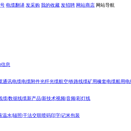
号
电缆翻译
发采购
我的收藏
发招聘
网站商店
网站导航
购信息
缆
通讯电缆
电缆附件
光纤光缆
航空|铁路线缆
矿用橡套电缆
船用电
线缆|数据线缆
新产品|新技术
视频|音频|彩灯线
蔽
温水|辐照|干法交联
喷码印字|记米包装