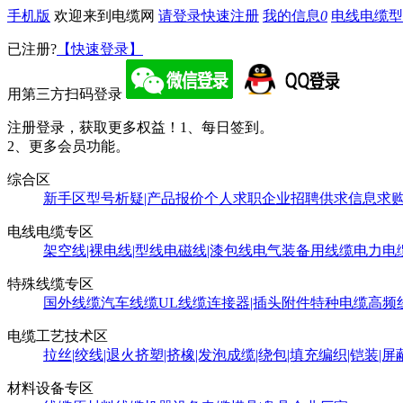
手机版
欢迎来到电缆网
请登录
快速注册
我的信息
0
电线电缆型
已注册?
【快速登录】
用第三方扫码登录
注册登录，获取更多权益！
1、每日签到。
2、更多会员功能。
综合区
新手区
型号析疑|产品报价
个人求职
企业招聘
供求信息
求
电线电缆专区
架空线|裸电线|型线
电磁线|漆包线
电气装备用线缆
电力电
特殊线缆专区
国外线缆
汽车线缆
UL线缆
连接器|插头附件
特种电缆
高频
电缆工艺技术区
拉丝|绞线|退火
挤塑|挤橡|发泡
成缆|绕包|填充
编织|铠装|屏
材料设备专区